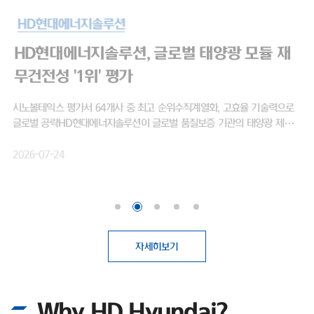
HD현대에너지솔루션
HD현대엔솔, 출범 후 첫 신용등급 'A-'…태양
광 영토 확장 박차
HD현대엔솔, 출범 후 첫 신용등급 'A-'…태양광 영토 확장 박차무차입 경
영, 작년 영업익 1077% 상승 미국 OBBBA 수혜·비중국 공급망 강점 태
양광 모듈 전문 기업 HD현대에너지솔루션(대표이사 박종환)이 출범 이후
처음으로 기업신용 'A' 등급을 획득하며 글로벌 시장 공략을 위한 보폭을 넓
2026-04-21
히고 있다. 최근 태양광 업계에 찾아온 호황을 기회 삼아, 보다 원활한 영업
활동을 뒷받침하기 위한 것으로 보여진다.HD현대에너지솔루션은 최근 나
이스신용평가로부터 기업 장기신용등급 'A-(안정적)'를 부여받았다. 2016
년 HD한국조선해양 그린에너지사업부문 현물출자로 설립된 이후, 회사가
신용평가사에 기업신용등급 산정을 의뢰해 평가를 받은 것은 이번이 처음이
다.첫 등급 부여임에도 불구하고 곧바로 상위권 등급인 'A-'를 획득했다. 기
자세히보기
업신용등급 'A'는 전반적인 채무상환 능력이 높고, 장래 급격한 환경 변화에
도 대응 가능한 우수한 상태를 의미한다. 이번 우량 등급 획득 배경에는 HD
현대에너지솔루션이 고수해온 무차입 경영이 자리 잡고 있다. 실제로 회사
Why HD Hyundai?
는 설립 이후 회사채 발행 없이 사업을 영위해 왔으며, 총차입금보다 현금성