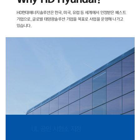
자산이 더 많은 마이너스(-) 순차입금 기조를 유지하고 있다.재무 건전성을
나타내는 지표인 부채비율 역시 해마다 개선되고 있다. ▲2021년 89.05%
HD현대에너지솔루션은 한국, 미국, 유럽 등 세계에서 인정받은 베스트
▲2022년 71.11% ▲2023년 35.12% ▲2024년 22.75%를 기록했으
기업으로,
글로벌 태양광솔루션 기업을 목표로 사업을 운영해 나가고
며, 2025년에도 26.96%로 낮은 수준을 유지했다.HD현대에너지솔루션은
있습니다.
2021년 매출 5932억 원에서 2022년 태양광 사업 호조에 힘입어 전년 대
비 66% 증가한 9848억 원을 기록했다. 같은 기간 영업이익은 95억 원에서
902억 원으로 849% 증가했다.이후 2023년 매출 5461억 원, 2024년
4224억 원으로 외형이 다시 축소됐으나, 지난해 반등을 보였다. 2025년
매출은 4927억 원으로 전년 대비 17% 증가했으며, 영업이익은 412억 원
으로 1077%나 증가했다. 2024년 0.83%까지 하락했던 영업이익률은 지
난해 8.37%까지 올랐다.HD현대에너지솔루션은 지난달 31일 미국 '힐스보
로 솔라 프로젝트 유한책임회사(Hillsboro Solar Project LLC)'와 체결한
1278억 원 규모 공급 계약은 단일 계약 기준 역대 최대 규모로, 지난해 전
체 수출 매출 66%에 달한다.미국 시장 정책적 환경도 긍정적이다. 2025년
7월 제정된 OBBBA(One Big Beautiful Bill Act)에 따라 세액공제 수혜
를 받기 위한 프로젝트 착공 수요가 몰리면서, 2024년 453억 원 수준이었
던 미국 매출은 2025년 1619억 원으로 257% 증가했다.국내 시장 여건 역
시 우호적이다. 제12차 전력수급기본계획이 재생에너지 중심으로 설계되
UL 공인 시험소 지정
고, 태양광 설치 걸림돌이었던 '이격거리 규제' 관련 법 개정안이 2026년 9
월 시행됨에 따라 국내 모듈 수요도 점진적으로 확대될 전망이다.문진인후