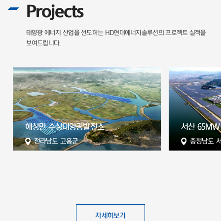
Projects
태양광 에너지 산업을 선도하는
HD현대에너지솔루션의 프로젝트 실적을
보여드립니다.
전
해창만 수상태양광발전소
서산 65MW
전라남도 고흥군
충청남도 
자세히보기