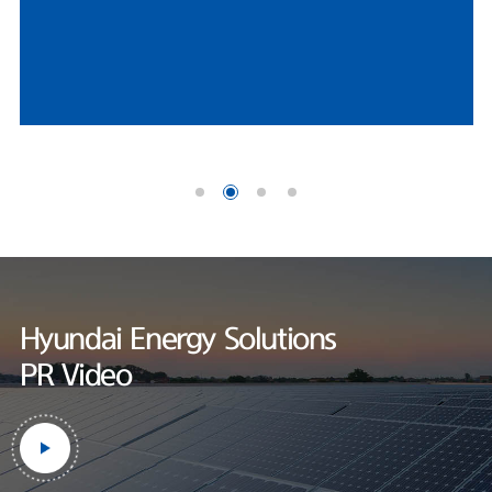
HD현대에너지솔루션 연구소는 세계적인 인증기관인 UL에서
나이스신용평가 선임연구원은 "미국 시장 내 FEOC(해외우려기관) 관련 규
지정한 태양광 공인시험소로, 엄격한 제품 테스트를 통하여
제에 따라, 중국산 공급망에 대한 제약이 강화되면서 비중국계 공급망을 확
세계 최고 수준의 품질을 보장하고 있습니다.
보한 기업으로서 수혜 여력이 존재한다"며 "미국 태양광 매출은 세액공제
적용을 위한 프로젝트 조기 추진 영향으로 2026년에도 증가할 것"으로 내
다봤다.한편, HD현대에너지솔루션은 사업 외연 확장에도 적극적이다. 지난
달 정기주주총회를 통해 사업 목적에 '재생에너지 공급사업'을 명문화했다.
기존 신재생에너지 발전 및 전력중개사업에서 나아가, 태양광 솔루션 사업
범위를 보다 명확히 하기 위해서다.현재 충북 음성공장에서 셀과 모듈을 자
체 생산하고 있다. 작년 기준 셀 공장과 모듈 공장 가동률은 각각 69.7%와
60.1%로 양호한 수준을 기록했
다.https://www.fntimes.com/html/view.php?
ud=2026042115205246070d260cda75_18
Hyundai Energy Solutions
PR Video