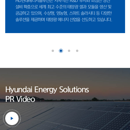
HD현대에너지솔루션 연구소는 세계적인 인증기관인 UL에서
나이스신용평가 선임연구원은 "미국 시장 내 FEOC(해외우려기관) 관련 
지정한 태양광 공인시험소로, 엄격한 제품 테스트를 통하여
제에 따라, 중국산 공급망에 대한 제약이 강화되면서 비중국계 공급망을 
세계 최고 수준의 품질을 보장하고 있습니다.
보한 기업으로서 수혜 여력이 존재한다"며 "미국 태양광 매출은 세액공제
적용을 위한 프로젝트 조기 추진 영향으로 2026년에도 증가할 것"으로 
다봤다.한편, HD현대에너지솔루션은 사업 외연 확장에도 적극적이다. 지
달 정기주주총회를 통해 사업 목적에 '재생에너지 공급사업'을 명문화했다
기존 신재생에너지 발전 및 전력중개사업에서 나아가, 태양광 솔루션 사
범위를 보다 명확히 하기 위해서다.현재 충북 음성공장에서 셀과 모듈을 
체 생산하고 있다. 작년 기준 셀 공장과 모듈 공장 가동률은 각각 69.7%
60.1%로 양호한 수준을 기록했
다.https://www.fntimes.com/html/view.php?
ud=2026042115205246070d260cda75_18
Hyundai Energy Solutions
PR Video