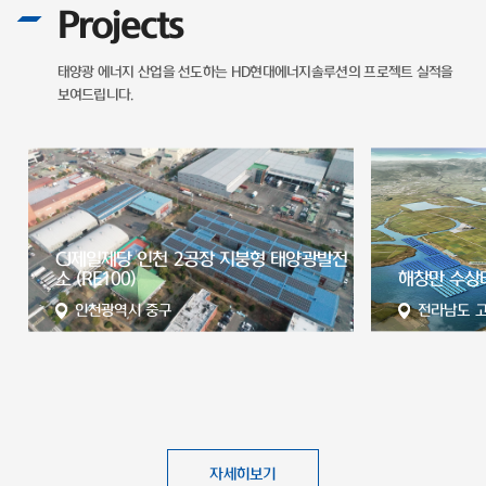
Projects
태양광 에너지 산업을 선도하는
HD현대에너지솔루션의 프로젝트 실적을
보여드립니다.
전
해창만 수상태양광발전소
서산 65MW
전라남도 고흥군
충청남도 
자세히보기