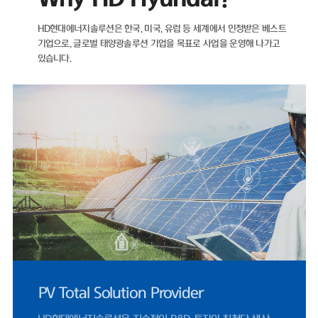
자산이 더 많은 마이너스(-) 순차입금 기조를 유지하고 있다.재무 건전성
나타내는 지표인 부채비율 역시 해마다 개선되고 있다. ▲2021년 89.05
HD현대에너지솔루션은 한국, 미국, 유럽 등 세계에서 인정받은 베스트
▲2022년 71.11% ▲2023년 35.12% ▲2024년 22.75%를 기록했
기업으로,
글로벌 태양광솔루션 기업을 목표로 사업을 운영해 나가고
며, 2025년에도 26.96%로 낮은 수준을 유지했다.HD현대에너지솔루션
있습니다.
2021년 매출 5932억 원에서 2022년 태양광 사업 호조에 힘입어 전년 
비 66% 증가한 9848억 원을 기록했다. 같은 기간 영업이익은 95억 원에
902억 원으로 849% 증가했다.이후 2023년 매출 5461억 원, 2024년
4224억 원으로 외형이 다시 축소됐으나, 지난해 반등을 보였다. 2025년
매출은 4927억 원으로 전년 대비 17% 증가했으며, 영업이익은 412억 
으로 1077%나 증가했다. 2024년 0.83%까지 하락했던 영업이익률은 
난해 8.37%까지 올랐다.HD현대에너지솔루션은 지난달 31일 미국 '힐스
로 솔라 프로젝트 유한책임회사(Hillsboro Solar Project LLC)'와 체결한
1278억 원 규모 공급 계약은 단일 계약 기준 역대 최대 규모로, 지난해 
체 수출 매출 66%에 달한다.미국 시장 정책적 환경도 긍정적이다. 2025
7월 제정된 OBBBA(One Big Beautiful Bill Act)에 따라 세액공제 수
를 받기 위한 프로젝트 착공 수요가 몰리면서, 2024년 453억 원 수준이
던 미국 매출은 2025년 1619억 원으로 257% 증가했다.국내 시장 여건
시 우호적이다. 제12차 전력수급기본계획이 재생에너지 중심으로 설계되
UL 공인 시험소 지정
고, 태양광 설치 걸림돌이었던 '이격거리 규제' 관련 법 개정안이 2026년 
월 시행됨에 따라 국내 모듈 수요도 점진적으로 확대될 전망이다.문진인