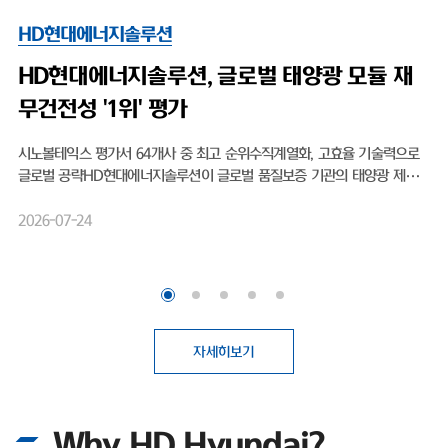
HD현대에너지솔루션
HD현대에너지솔루션, 글로벌 태양광 모듈 재
무건전성 '1위' 평가
시노볼테익스 평가서 64개사 중 최고 순위수직계열화, 고효율 기술력으로
글로벌 공략HD현대에너지솔루션이 글로벌 품질보증 기관의 태양광 제조사
재무 평가에서 최고점을 기록했다24일 HD현대에너지솔루션은 태양광·
에너지저장장치 품질보증 전문 기관 시노볼테익스가 최근 발표한 'PV 모듈
2026-07-24
제조사 랭킹 리포트'에서 조사 대상 64개 기업 중 1위를 차지했다고 밝혔다.
시노볼테익스는 전 세계 350곳 이상 제조공장에서 실사와 품질 검증을 수
행하는 전문 기관이다.기업 재무건전성 평가 지표인 '알트만 Z-스코어'를 활
용해 제조사 순위를 매긴다. 태양광 모듈은 설치 이후 25년 이상 장기간 작
동하므로 제조사의 사업 지속 가능성과 보증 이행 역량이 핵심 기준이
다.HD현대에너지솔루션은 이번 평가로 장기 사업 운영을 뒷받침할 재무 기
자세히보기
반을 증명했다. HD현대에너지솔루션은 태양광 셀과 모듈을 연계 생산하는
수직계열화 체계를 구축하고 자체 UL 공인시험소를 운영하고 있다.N타입
탑콘 기술을 적용한 고효율 모듈을 앞세워 제품 경쟁력을 높이고 있다.해외
Why HD Hyundai?
사업도 확대하고 있다. HD현대에너지솔루션은 지난 3월 미국 힐스보로 태