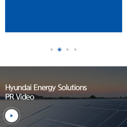
HD현대에너지솔루션 연구소는 세계적인 인증기관인 UL에서
나이스신용평가 선임연구원은 "미국 시장 내 FEOC(해외우려기관) 관련 규
지정한 태양광 공인시험소로, 엄격한 제품 테스트를 통하여
제에 따라, 중국산 공급망에 대한 제약이 강화되면서 비중국계 공급망을 확
세계 최고 수준의 품질을 보장하고 있습니다.
보한 기업으로서 수혜 여력이 존재한다"며 "미국 태양광 매출은 세액공제
적용을 위한 프로젝트 조기 추진 영향으로 2026년에도 증가할 것"으로 내
다봤다.한편, HD현대에너지솔루션은 사업 외연 확장에도 적극적이다. 지난
달 정기주주총회를 통해 사업 목적에 '재생에너지 공급사업'을 명문화했다.
기존 신재생에너지 발전 및 전력중개사업에서 나아가, 태양광 솔루션 사업
범위를 보다 명확히 하기 위해서다.현재 충북 음성공장에서 셀과 모듈을 자
체 생산하고 있다. 작년 기준 셀 공장과 모듈 공장 가동률은 각각 69.7%와
60.1%로 양호한 수준을 기록했
다.https://www.fntimes.com/html/view.php?
ud=2026042115205246070d260cda75_18
Hyundai Energy Solutions
PR Video