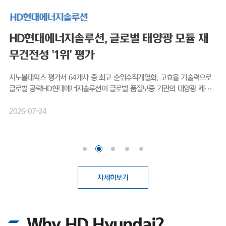
HD현대에너지솔루션
HD현대엔솔, 출범 후 첫 신용등급 'A-'…태양
광 영토 확장 박차
HD현대엔솔, 출범 후 첫 신용등급 'A-'…태양광 영토 확장 박차무차입 경
영, 작년 영업익 1077% 상승 미국 OBBBA 수혜·비중국 공급망 강점 태
양광 모듈 전문 기업 HD현대에너지솔루션(대표이사 박종환)이 출범 이후
처음으로 기업신용 'A' 등급을 획득하며 글로벌 시장 공략을 위한 보폭을 넓
2026-04-21
히고 있다. 최근 태양광 업계에 찾아온 호황을 기회 삼아, 보다 원활한 영업
활동을 뒷받침하기 위한 것으로 보여진다.HD현대에너지솔루션은 최근 나
이스신용평가로부터 기업 장기신용등급 'A-(안정적)'를 부여받았다. 2016
년 HD한국조선해양 그린에너지사업부문 현물출자로 설립된 이후, 회사가
신용평가사에 기업신용등급 산정을 의뢰해 평가를 받은 것은 이번이 처음이
다.첫 등급 부여임에도 불구하고 곧바로 상위권 등급인 'A-'를 획득했다. 기
자세히보기
업신용등급 'A'는 전반적인 채무상환 능력이 높고, 장래 급격한 환경 변화에
도 대응 가능한 우수한 상태를 의미한다. 이번 우량 등급 획득 배경에는 HD
현대에너지솔루션이 고수해온 무차입 경영이 자리 잡고 있다. 실제로 회사
Why HD Hyundai?
는 설립 이후 회사채 발행 없이 사업을 영위해 왔으며, 총차입금보다 현금성