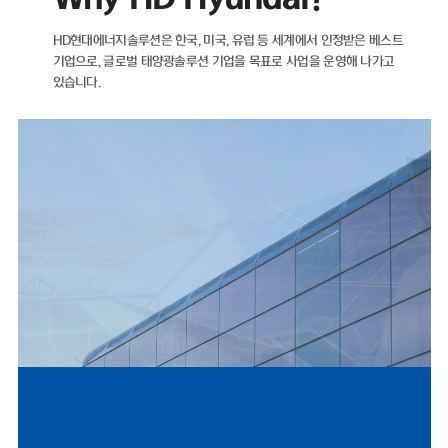
자산이 더 많은 마이너스(-) 순차입금 기조를 유지하고 있다.재무 건전성을
나타내는 지표인 부채비율 역시 해마다 개선되고 있다. ▲2021년 89.05%
HD현대에너지솔루션은 한국, 미국, 유럽 등 세계에서 인정받은 베스트
▲2022년 71.11% ▲2023년 35.12% ▲2024년 22.75%를 기록했으
기업으로,
글로벌 태양광솔루션 기업을 목표로 사업을 운영해 나가고
며, 2025년에도 26.96%로 낮은 수준을 유지했다.HD현대에너지솔루션은
있습니다.
2021년 매출 5932억 원에서 2022년 태양광 사업 호조에 힘입어 전년 대
비 66% 증가한 9848억 원을 기록했다. 같은 기간 영업이익은 95억 원에서
902억 원으로 849% 증가했다.이후 2023년 매출 5461억 원, 2024년
4224억 원으로 외형이 다시 축소됐으나, 지난해 반등을 보였다. 2025년
매출은 4927억 원으로 전년 대비 17% 증가했으며, 영업이익은 412억 원
으로 1077%나 증가했다. 2024년 0.83%까지 하락했던 영업이익률은 지
난해 8.37%까지 올랐다.HD현대에너지솔루션은 지난달 31일 미국 '힐스보
로 솔라 프로젝트 유한책임회사(Hillsboro Solar Project LLC)'와 체결한
1278억 원 규모 공급 계약은 단일 계약 기준 역대 최대 규모로, 지난해 전
체 수출 매출 66%에 달한다.미국 시장 정책적 환경도 긍정적이다. 2025년
7월 제정된 OBBBA(One Big Beautiful Bill Act)에 따라 세액공제 수혜
를 받기 위한 프로젝트 착공 수요가 몰리면서, 2024년 453억 원 수준이었
던 미국 매출은 2025년 1619억 원으로 257% 증가했다.국내 시장 여건 역
시 우호적이다. 제12차 전력수급기본계획이 재생에너지 중심으로 설계되
UL 공인 시험소 지정
고, 태양광 설치 걸림돌이었던 '이격거리 규제' 관련 법 개정안이 2026년 9
월 시행됨에 따라 국내 모듈 수요도 점진적으로 확대될 전망이다.문진인후