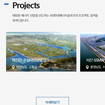
Projects
태양광 에너지 산업을 선도하는
HD현대에너지솔루션의 프로젝트 실적을
보여드립니다.
전
해창만 수상태양광발전소
서산 65MW
전라남도 고흥군
충청남도 
자세히보기