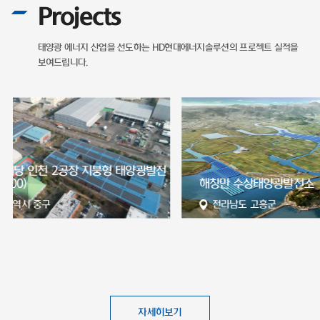
Projects
태양광 에너지 산업을 선도하는
HD현대에너지솔루션의 프로젝트 실적을
보여드립니다.
전
해창만 수상태양광발전소
서산 65MW
전라남도 고흥군
충청남도 
자세히보기