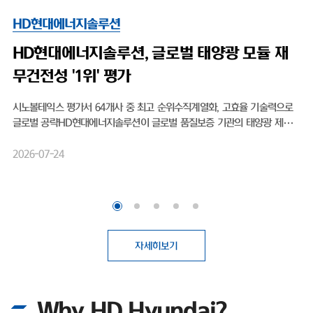
HD현대에너지솔루션
HD현대엔솔, 출범 후 첫 신용등급 'A-'…태양
광 영토 확장 박차
HD현대엔솔, 출범 후 첫 신용등급 'A-'…태양광 영토 확장 박차무차입 경
영, 작년 영업익 1077% 상승 미국 OBBBA 수혜·비중국 공급망 강점 태
양광 모듈 전문 기업 HD현대에너지솔루션(대표이사 박종환)이 출범 이후
처음으로 기업신용 'A' 등급을 획득하며 글로벌 시장 공략을 위한 보폭을 넓
2026-04-21
히고 있다. 최근 태양광 업계에 찾아온 호황을 기회 삼아, 보다 원활한 영업
활동을 뒷받침하기 위한 것으로 보여진다.HD현대에너지솔루션은 최근 나
이스신용평가로부터 기업 장기신용등급 'A-(안정적)'를 부여받았다. 2016
년 HD한국조선해양 그린에너지사업부문 현물출자로 설립된 이후, 회사가
신용평가사에 기업신용등급 산정을 의뢰해 평가를 받은 것은 이번이 처음이
다.첫 등급 부여임에도 불구하고 곧바로 상위권 등급인 'A-'를 획득했다. 기
자세히보기
업신용등급 'A'는 전반적인 채무상환 능력이 높고, 장래 급격한 환경 변화에
도 대응 가능한 우수한 상태를 의미한다. 이번 우량 등급 획득 배경에는 HD
현대에너지솔루션이 고수해온 무차입 경영이 자리 잡고 있다. 실제로 회사
Why HD Hyundai?
는 설립 이후 회사채 발행 없이 사업을 영위해 왔으며, 총차입금보다 현금성