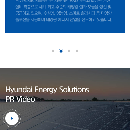
HD현대에너지솔루션 연구소는 세계적인 인증기관인 UL에서
나이스신용평가 선임연구원은 "미국 시장 내 FEOC(해외우려기관) 관련 규
지정한 태양광 공인시험소로, 엄격한 제품 테스트를 통하여
제에 따라, 중국산 공급망에 대한 제약이 강화되면서 비중국계 공급망을 확
세계 최고 수준의 품질을 보장하고 있습니다.
보한 기업으로서 수혜 여력이 존재한다"며 "미국 태양광 매출은 세액공제
적용을 위한 프로젝트 조기 추진 영향으로 2026년에도 증가할 것"으로 내
다봤다.한편, HD현대에너지솔루션은 사업 외연 확장에도 적극적이다. 지난
달 정기주주총회를 통해 사업 목적에 '재생에너지 공급사업'을 명문화했다.
기존 신재생에너지 발전 및 전력중개사업에서 나아가, 태양광 솔루션 사업
범위를 보다 명확히 하기 위해서다.현재 충북 음성공장에서 셀과 모듈을 자
체 생산하고 있다. 작년 기준 셀 공장과 모듈 공장 가동률은 각각 69.7%와
60.1%로 양호한 수준을 기록했
다.https://www.fntimes.com/html/view.php?
ud=2026042115205246070d260cda75_18
Hyundai Energy Solutions
PR Video