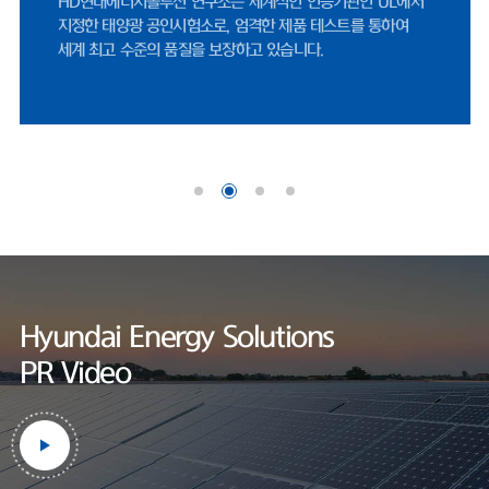
나이스신용평가 선임연구원은 "미국 시장 내 FEOC(해외우려기관) 관련 규
제에 따라, 중국산 공급망에 대한 제약이 강화되면서 비중국계 공급망을 확
보한 기업으로서 수혜 여력이 존재한다"며 "미국 태양광 매출은 세액공제
적용을 위한 프로젝트 조기 추진 영향으로 2026년에도 증가할 것"으로 내
다봤다.한편, HD현대에너지솔루션은 사업 외연 확장에도 적극적이다. 지난
달 정기주주총회를 통해 사업 목적에 '재생에너지 공급사업'을 명문화했다.
기존 신재생에너지 발전 및 전력중개사업에서 나아가, 태양광 솔루션 사업
범위를 보다 명확히 하기 위해서다.현재 충북 음성공장에서 셀과 모듈을 자
체 생산하고 있다. 작년 기준 셀 공장과 모듈 공장 가동률은 각각 69.7%와
60.1%로 양호한 수준을 기록했
다.https://www.fntimes.com/html/view.php?
ud=2026042115205246070d260cda75_18
Hyundai Energy Solutions
PR Video