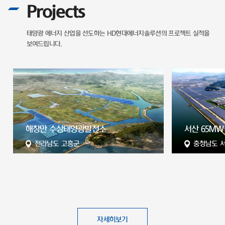
Projects
태양광 에너지 산업을 선도하는
HD현대에너지솔루션의 프로젝트 실적을
보여드립니다.
서산 65MW 태양광 발전소
현대자동차 
충청남도 서산시
울산광역시
자세히보기