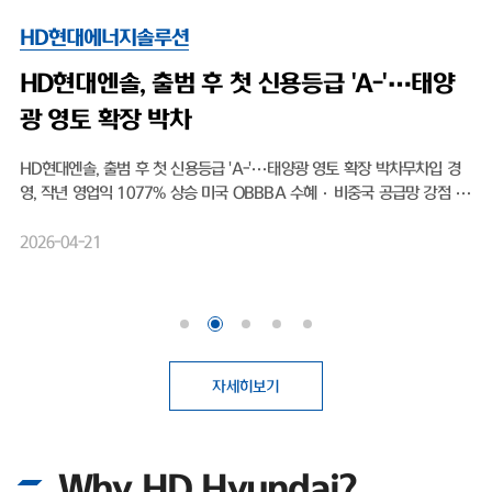
HD현대에너지솔루션
HD현대엔솔, 출범 후 첫 신용등급 'A-'…태양
광 영토 확장 박차
HD현대엔솔, 출범 후 첫 신용등급 'A-'…태양광 영토 확장 박차무차입 경
영, 작년 영업익 1077% 상승 미국 OBBBA 수혜·비중국 공급망 강점 태
양광 모듈 전문 기업 HD현대에너지솔루션(대표이사 박종환)이 출범 이후
처음으로 기업신용 'A' 등급을 획득하며 글로벌 시장 공략을 위한 보폭을 넓
2026-04-21
히고 있다. 최근 태양광 업계에 찾아온 호황을 기회 삼아, 보다 원활한 영업
활동을 뒷받침하기 위한 것으로 보여진다.HD현대에너지솔루션은 최근 나
이스신용평가로부터 기업 장기신용등급 'A-(안정적)'를 부여받았다. 2016
년 HD한국조선해양 그린에너지사업부문 현물출자로 설립된 이후, 회사가
신용평가사에 기업신용등급 산정을 의뢰해 평가를 받은 것은 이번이 처음이
다.첫 등급 부여임에도 불구하고 곧바로 상위권 등급인 'A-'를 획득했다. 기
자세히보기
업신용등급 'A'는 전반적인 채무상환 능력이 높고, 장래 급격한 환경 변화에
도 대응 가능한 우수한 상태를 의미한다. 이번 우량 등급 획득 배경에는 HD
현대에너지솔루션이 고수해온 무차입 경영이 자리 잡고 있다. 실제로 회사
Why HD Hyundai?
는 설립 이후 회사채 발행 없이 사업을 영위해 왔으며, 총차입금보다 현금성