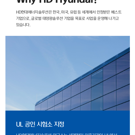
자산이 더 많은 마이너스(-) 순차입금 기조를 유지하고 있다.재무 건전성을
나타내는 지표인 부채비율 역시 해마다 개선되고 있다. ▲2021년 89.05%
HD현대에너지솔루션은 한국, 미국, 유럽 등 세계에서 인정받은 베스트
▲2022년 71.11% ▲2023년 35.12% ▲2024년 22.75%를 기록했으
기업으로,
글로벌 태양광솔루션 기업을 목표로 사업을 운영해 나가고
며, 2025년에도 26.96%로 낮은 수준을 유지했다.HD현대에너지솔루션은
있습니다.
2021년 매출 5932억 원에서 2022년 태양광 사업 호조에 힘입어 전년 대
비 66% 증가한 9848억 원을 기록했다. 같은 기간 영업이익은 95억 원에서
902억 원으로 849% 증가했다.이후 2023년 매출 5461억 원, 2024년
4224억 원으로 외형이 다시 축소됐으나, 지난해 반등을 보였다. 2025년
매출은 4927억 원으로 전년 대비 17% 증가했으며, 영업이익은 412억 원
으로 1077%나 증가했다. 2024년 0.83%까지 하락했던 영업이익률은 지
난해 8.37%까지 올랐다.HD현대에너지솔루션은 지난달 31일 미국 '힐스보
로 솔라 프로젝트 유한책임회사(Hillsboro Solar Project LLC)'와 체결한
1278억 원 규모 공급 계약은 단일 계약 기준 역대 최대 규모로, 지난해 전
체 수출 매출 66%에 달한다.미국 시장 정책적 환경도 긍정적이다. 2025년
7월 제정된 OBBBA(One Big Beautiful Bill Act)에 따라 세액공제 수혜
를 받기 위한 프로젝트 착공 수요가 몰리면서, 2024년 453억 원 수준이었
던 미국 매출은 2025년 1619억 원으로 257% 증가했다.국내 시장 여건 역
시 우호적이다. 제12차 전력수급기본계획이 재생에너지 중심으로 설계되
고, 태양광 설치 걸림돌이었던 '이격거리 규제' 관련 법 개정안이 2026년 9
월 시행됨에 따라 국내 모듈 수요도 점진적으로 확대될 전망이다.문진인후