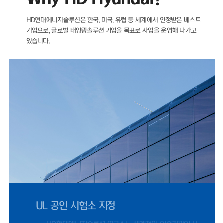
자산이 더 많은 마이너스(-) 순차입금 기조를 유지하고 있다.재무 건전성을
나타내는 지표인 부채비율 역시 해마다 개선되고 있다. ▲2021년 89.05%
HD현대에너지솔루션은 한국, 미국, 유럽 등 세계에서 인정받은 베스트
▲2022년 71.11% ▲2023년 35.12% ▲2024년 22.75%를 기록했으
기업으로,
글로벌 태양광솔루션 기업을 목표로 사업을 운영해 나가고
며, 2025년에도 26.96%로 낮은 수준을 유지했다.HD현대에너지솔루션은
있습니다.
2021년 매출 5932억 원에서 2022년 태양광 사업 호조에 힘입어 전년 대
비 66% 증가한 9848억 원을 기록했다. 같은 기간 영업이익은 95억 원에서
902억 원으로 849% 증가했다.이후 2023년 매출 5461억 원, 2024년
4224억 원으로 외형이 다시 축소됐으나, 지난해 반등을 보였다. 2025년
매출은 4927억 원으로 전년 대비 17% 증가했으며, 영업이익은 412억 원
으로 1077%나 증가했다. 2024년 0.83%까지 하락했던 영업이익률은 지
난해 8.37%까지 올랐다.HD현대에너지솔루션은 지난달 31일 미국 '힐스보
로 솔라 프로젝트 유한책임회사(Hillsboro Solar Project LLC)'와 체결한
1278억 원 규모 공급 계약은 단일 계약 기준 역대 최대 규모로, 지난해 전
체 수출 매출 66%에 달한다.미국 시장 정책적 환경도 긍정적이다. 2025년
7월 제정된 OBBBA(One Big Beautiful Bill Act)에 따라 세액공제 수혜
를 받기 위한 프로젝트 착공 수요가 몰리면서, 2024년 453억 원 수준이었
던 미국 매출은 2025년 1619억 원으로 257% 증가했다.국내 시장 여건 역
시 우호적이다. 제12차 전력수급기본계획이 재생에너지 중심으로 설계되
UL 공인 시험소 지정
고, 태양광 설치 걸림돌이었던 '이격거리 규제' 관련 법 개정안이 2026년 9
월 시행됨에 따라 국내 모듈 수요도 점진적으로 확대될 전망이다.문진인후