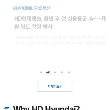
HD현대에너지솔루션
HD현대엔솔, 출범 후 첫 신용등급 'A-'…태양
광 영토 확장 박차
HD현대엔솔, 출범 후 첫 신용등급 'A-'…태양광 영토 확장 박차무차입 경
영, 작년 영업익 1077% 상승 미국 OBBBA 수혜·비중국 공급망 강점 태
양광 모듈 전문 기업 HD현대에너지솔루션(대표이사 박종환)이 출범 이후
처음으로 기업신용 'A' 등급을 획득하며 글로벌 시장 공략을 위한 보폭을 넓
2026-04-21
히고 있다. 최근 태양광 업계에 찾아온 호황을 기회 삼아, 보다 원활한 영업
활동을 뒷받침하기 위한 것으로 보여진다.HD현대에너지솔루션은 최근 나
이스신용평가로부터 기업 장기신용등급 'A-(안정적)'를 부여받았다. 2016
년 HD한국조선해양 그린에너지사업부문 현물출자로 설립된 이후, 회사가
신용평가사에 기업신용등급 산정을 의뢰해 평가를 받은 것은 이번이 처음이
다.첫 등급 부여임에도 불구하고 곧바로 상위권 등급인 'A-'를 획득했다. 기
자세히보기
업신용등급 'A'는 전반적인 채무상환 능력이 높고, 장래 급격한 환경 변화에
도 대응 가능한 우수한 상태를 의미한다. 이번 우량 등급 획득 배경에는 HD
현대에너지솔루션이 고수해온 무차입 경영이 자리 잡고 있다. 실제로 회사
Why HD Hyundai?
는 설립 이후 회사채 발행 없이 사업을 영위해 왔으며, 총차입금보다 현금성