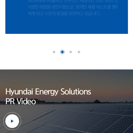
HD현대에너지솔루션 연구소는 세계적인 인증기관인 UL에서
나이스신용평가 선임연구원은 "미국 시장 내 FEOC(해외우려기관) 관련 규
지정한 태양광 공인시험소로, 엄격한 제품 테스트를 통하여
제에 따라, 중국산 공급망에 대한 제약이 강화되면서 비중국계 공급망을 확
세계 최고 수준의 품질을 보장하고 있습니다.
보한 기업으로서 수혜 여력이 존재한다"며 "미국 태양광 매출은 세액공제
적용을 위한 프로젝트 조기 추진 영향으로 2026년에도 증가할 것"으로 내
다봤다.한편, HD현대에너지솔루션은 사업 외연 확장에도 적극적이다. 지난
달 정기주주총회를 통해 사업 목적에 '재생에너지 공급사업'을 명문화했다.
기존 신재생에너지 발전 및 전력중개사업에서 나아가, 태양광 솔루션 사업
범위를 보다 명확히 하기 위해서다.현재 충북 음성공장에서 셀과 모듈을 자
체 생산하고 있다. 작년 기준 셀 공장과 모듈 공장 가동률은 각각 69.7%와
60.1%로 양호한 수준을 기록했
다.https://www.fntimes.com/html/view.php?
ud=2026042115205246070d260cda75_18
Hyundai Energy Solutions
PR Video