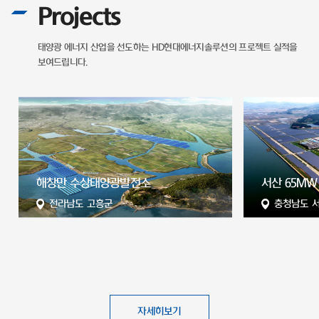
Projects
태양광 에너지 산업을 선도하는
HD현대에너지솔루션의 프로젝트 실적을
보여드립니다.
전
해창만 수상태양광발전소
서산 65MW
전라남도 고흥군
충청남도 
자세히보기