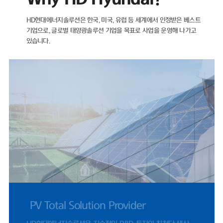
자산이 더 많은 마이너스(-) 순차입금 기조를 유지하고 있다.재무 건전성을
나타내는 지표인 부채비율 역시 해마다 개선되고 있다. ▲2021년 89.05
HD현대에너지솔루션은 한국, 미국, 유럽 등 세계에서 인정받은 베스트
▲2022년 71.11% ▲2023년 35.12% ▲2024년 22.75%를 기록했으
기업으로,
글로벌 태양광솔루션 기업을 목표로 사업을 운영해 나가고
며, 2025년에도 26.96%로 낮은 수준을 유지했다.HD현대에너지솔루션은
있습니다.
2021년 매출 5932억 원에서 2022년 태양광 사업 호조에 힘입어 전년 대
비 66% 증가한 9848억 원을 기록했다. 같은 기간 영업이익은 95억 원에서
902억 원으로 849% 증가했다.이후 2023년 매출 5461억 원, 2024년
4224억 원으로 외형이 다시 축소됐으나, 지난해 반등을 보였다. 2025년
매출은 4927억 원으로 전년 대비 17% 증가했으며, 영업이익은 412억 원
으로 1077%나 증가했다. 2024년 0.83%까지 하락했던 영업이익률은 지
난해 8.37%까지 올랐다.HD현대에너지솔루션은 지난달 31일 미국 '힐스보
로 솔라 프로젝트 유한책임회사(Hillsboro Solar Project LLC)'와 체결한
1278억 원 규모 공급 계약은 단일 계약 기준 역대 최대 규모로, 지난해 전
체 수출 매출 66%에 달한다.미국 시장 정책적 환경도 긍정적이다. 2025년
7월 제정된 OBBBA(One Big Beautiful Bill Act)에 따라 세액공제 수혜
를 받기 위한 프로젝트 착공 수요가 몰리면서, 2024년 453억 원 수준이었
던 미국 매출은 2025년 1619억 원으로 257% 증가했다.국내 시장 여건 
시 우호적이다. 제12차 전력수급기본계획이 재생에너지 중심으로 설계되
UL 공인 시험소 지정
고, 태양광 설치 걸림돌이었던 '이격거리 규제' 관련 법 개정안이 2026년 9
월 시행됨에 따라 국내 모듈 수요도 점진적으로 확대될 전망이다.문진인후