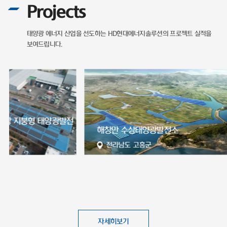
Projects
태양광 에너지 산업을 선도하는
HD현대에너지솔루션의 프로젝트 실적을
보여드립니다.
전
해창만 수상태양광발전소
서산 65MW
전라남도 고흥군
충청남도 
자세히보기