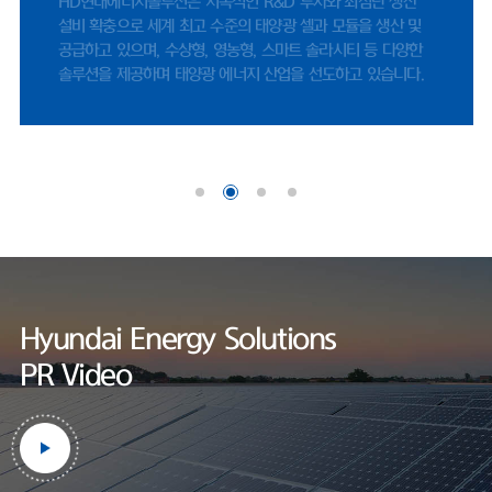
HD현대에너지솔루션 연구소는 세계적인 인증기관인 UL에서
나이스신용평가 선임연구원은 "미국 시장 내 FEOC(해외우려기관) 관련 규
지정한 태양광 공인시험소로, 엄격한 제품 테스트를 통하여
제에 따라, 중국산 공급망에 대한 제약이 강화되면서 비중국계 공급망을 확
세계 최고 수준의 품질을 보장하고 있습니다.
보한 기업으로서 수혜 여력이 존재한다"며 "미국 태양광 매출은 세액공제
적용을 위한 프로젝트 조기 추진 영향으로 2026년에도 증가할 것"으로 내
다봤다.한편, HD현대에너지솔루션은 사업 외연 확장에도 적극적이다. 지난
달 정기주주총회를 통해 사업 목적에 '재생에너지 공급사업'을 명문화했다.
기존 신재생에너지 발전 및 전력중개사업에서 나아가, 태양광 솔루션 사업
범위를 보다 명확히 하기 위해서다.현재 충북 음성공장에서 셀과 모듈을 자
체 생산하고 있다. 작년 기준 셀 공장과 모듈 공장 가동률은 각각 69.7%와
60.1%로 양호한 수준을 기록했
다.https://www.fntimes.com/html/view.php?
ud=2026042115205246070d260cda75_18
Hyundai Energy Solutions
PR Video