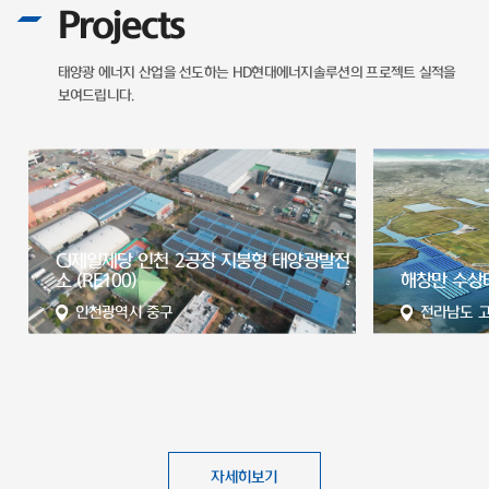
Projects
태양광 에너지 산업을 선도하는
HD현대에너지솔루션의 프로젝트 실적을
보여드립니다.
전
해창만 수상태양광발전소
서산 65MW
전라남도 고흥군
충청남도 
자세히보기