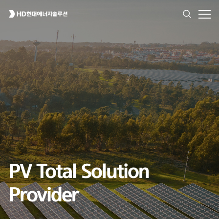
High Reliability
for All Environment