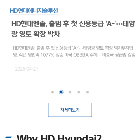
HD현대에너지솔루션
HD현대엔솔, 출범 후 첫 신용등급 'A-'…태양
광 영토 확장 박차
HD현대엔솔, 출범 후 첫 신용등급 'A-'…태양광 영토 확장 박차무차입 경
영, 작년 영업익 1077% 상승 미국 OBBBA 수혜·비중국 공급망 강점 태
양광 모듈 전문 기업 HD현대에너지솔루션(대표이사 박종환)이 출범 이후
처음으로 기업신용 'A' 등급을 획득하며 글로벌 시장 공략을 위한 보폭을 넓
2026-04-21
히고 있다. 최근 태양광 업계에 찾아온 호황을 기회 삼아, 보다 원활한 영업
활동을 뒷받침하기 위한 것으로 보여진다.HD현대에너지솔루션은 최근 나
이스신용평가로부터 기업 장기신용등급 'A-(안정적)'를 부여받았다. 2016
년 HD한국조선해양 그린에너지사업부문 현물출자로 설립된 이후, 회사가
신용평가사에 기업신용등급 산정을 의뢰해 평가를 받은 것은 이번이 처음이
다.첫 등급 부여임에도 불구하고 곧바로 상위권 등급인 'A-'를 획득했다. 기
자세히보기
업신용등급 'A'는 전반적인 채무상환 능력이 높고, 장래 급격한 환경 변화에
도 대응 가능한 우수한 상태를 의미한다. 이번 우량 등급 획득 배경에는 HD
현대에너지솔루션이 고수해온 무차입 경영이 자리 잡고 있다. 실제로 회사
Why HD Hyundai?
는 설립 이후 회사채 발행 없이 사업을 영위해 왔으며, 총차입금보다 현금성