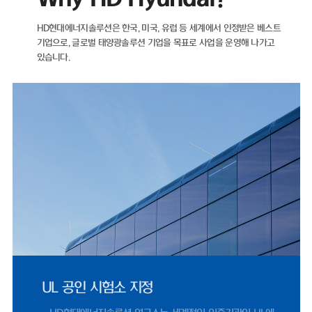
자산이 더 많은 마이너스(-) 순차입금 기조를 유지하고 있다.재무 건전성을
나타내는 지표인 부채비율 역시 해마다 개선되고 있다. ▲2021년 89.05%
HD현대에너지솔루션은 한국, 미국, 유럽 등 세계에서 인정받은 베스트
▲2022년 71.11% ▲2023년 35.12% ▲2024년 22.75%를 기록했으
기업으로,
글로벌 태양광솔루션 기업을 목표로 사업을 운영해 나가고
며, 2025년에도 26.96%로 낮은 수준을 유지했다.HD현대에너지솔루션은
있습니다.
2021년 매출 5932억 원에서 2022년 태양광 사업 호조에 힘입어 전년 대
비 66% 증가한 9848억 원을 기록했다. 같은 기간 영업이익은 95억 원에서
902억 원으로 849% 증가했다.이후 2023년 매출 5461억 원, 2024년
4224억 원으로 외형이 다시 축소됐으나, 지난해 반등을 보였다. 2025년
매출은 4927억 원으로 전년 대비 17% 증가했으며, 영업이익은 412억 원
으로 1077%나 증가했다. 2024년 0.83%까지 하락했던 영업이익률은 지
난해 8.37%까지 올랐다.HD현대에너지솔루션은 지난달 31일 미국 '힐스보
로 솔라 프로젝트 유한책임회사(Hillsboro Solar Project LLC)'와 체결한
1278억 원 규모 공급 계약은 단일 계약 기준 역대 최대 규모로, 지난해 전
체 수출 매출 66%에 달한다.미국 시장 정책적 환경도 긍정적이다. 2025년
7월 제정된 OBBBA(One Big Beautiful Bill Act)에 따라 세액공제 수혜
를 받기 위한 프로젝트 착공 수요가 몰리면서, 2024년 453억 원 수준이었
던 미국 매출은 2025년 1619억 원으로 257% 증가했다.국내 시장 여건 역
시 우호적이다. 제12차 전력수급기본계획이 재생에너지 중심으로 설계되
UL 공인 시험소 지정
고, 태양광 설치 걸림돌이었던 '이격거리 규제' 관련 법 개정안이 2026년 9
월 시행됨에 따라 국내 모듈 수요도 점진적으로 확대될 전망이다.문진인후