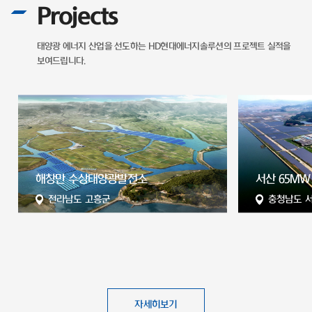
Projects
태양광 에너지 산업을 선도하는
HD현대에너지솔루션의 프로젝트 실적을
보여드립니다.
전
해창만 수상태양광발전소
서산 65MW
전라남도 고흥군
충청남도 
자세히보기