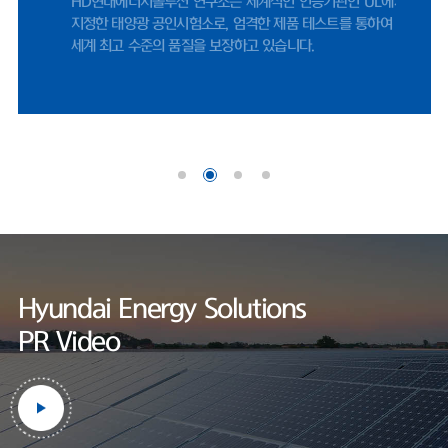
HD현대에너지솔루션 연구소는 세계적인 인증기관인 UL에서
나이스신용평가 선임연구원은 "미국 시장 내 FEOC(해외우려기관) 관련 규
지정한 태양광 공인시험소로, 엄격한 제품 테스트를 통하여
제에 따라, 중국산 공급망에 대한 제약이 강화되면서 비중국계 공급망을 확
세계 최고 수준의 품질을 보장하고 있습니다.
보한 기업으로서 수혜 여력이 존재한다"며 "미국 태양광 매출은 세액공제
적용을 위한 프로젝트 조기 추진 영향으로 2026년에도 증가할 것"으로 내
다봤다.한편, HD현대에너지솔루션은 사업 외연 확장에도 적극적이다. 지난
달 정기주주총회를 통해 사업 목적에 '재생에너지 공급사업'을 명문화했다.
기존 신재생에너지 발전 및 전력중개사업에서 나아가, 태양광 솔루션 사업
범위를 보다 명확히 하기 위해서다.현재 충북 음성공장에서 셀과 모듈을 자
체 생산하고 있다. 작년 기준 셀 공장과 모듈 공장 가동률은 각각 69.7%와
60.1%로 양호한 수준을 기록했
다.https://www.fntimes.com/html/view.php?
ud=2026042115205246070d260cda75_18
Hyundai Energy Solutions
PR Video