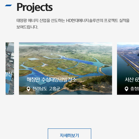
Projects
태양광 에너지 산업을 선도하는
HD현대에너지솔루션의 프로젝트 실적을
보여드립니다.
전
해창만 수상태양광발전소
서산 65MW
전라남도 고흥군
충청남도 
자세히보기