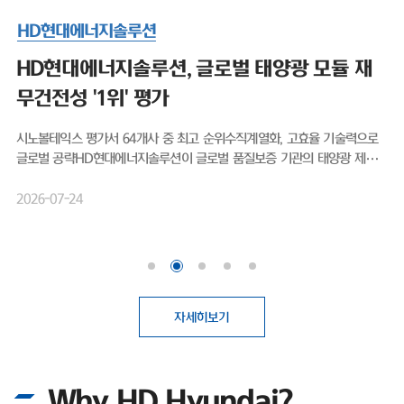
HD현대에너지솔루션
HD현대엔솔, 출범 후 첫 신용등급 'A-'…태양
광 영토 확장 박차
HD현대엔솔, 출범 후 첫 신용등급 'A-'…태양광 영토 확장 박차무차입 경
영, 작년 영업익 1077% 상승 미국 OBBBA 수혜·비중국 공급망 강점 태
양광 모듈 전문 기업 HD현대에너지솔루션(대표이사 박종환)이 출범 이후
처음으로 기업신용 'A' 등급을 획득하며 글로벌 시장 공략을 위한 보폭을 넓
2026-04-21
히고 있다. 최근 태양광 업계에 찾아온 호황을 기회 삼아, 보다 원활한 영업
활동을 뒷받침하기 위한 것으로 보여진다.HD현대에너지솔루션은 최근 나
이스신용평가로부터 기업 장기신용등급 'A-(안정적)'를 부여받았다. 2016
년 HD한국조선해양 그린에너지사업부문 현물출자로 설립된 이후, 회사가
신용평가사에 기업신용등급 산정을 의뢰해 평가를 받은 것은 이번이 처음이
다.첫 등급 부여임에도 불구하고 곧바로 상위권 등급인 'A-'를 획득했다. 기
자세히보기
업신용등급 'A'는 전반적인 채무상환 능력이 높고, 장래 급격한 환경 변화에
도 대응 가능한 우수한 상태를 의미한다. 이번 우량 등급 획득 배경에는 HD
현대에너지솔루션이 고수해온 무차입 경영이 자리 잡고 있다. 실제로 회사
Why HD Hyundai?
는 설립 이후 회사채 발행 없이 사업을 영위해 왔으며, 총차입금보다 현금성