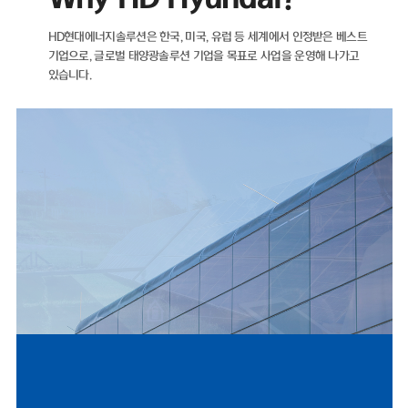
자산이 더 많은 마이너스(-) 순차입금 기조를 유지하고 있다.재무 건전성을
나타내는 지표인 부채비율 역시 해마다 개선되고 있다. ▲2021년 89.05%
HD현대에너지솔루션은 한국, 미국, 유럽 등 세계에서 인정받은 베스트
▲2022년 71.11% ▲2023년 35.12% ▲2024년 22.75%를 기록했으
기업으로,
글로벌 태양광솔루션 기업을 목표로 사업을 운영해 나가고
며, 2025년에도 26.96%로 낮은 수준을 유지했다.HD현대에너지솔루션은
있습니다.
2021년 매출 5932억 원에서 2022년 태양광 사업 호조에 힘입어 전년 대
비 66% 증가한 9848억 원을 기록했다. 같은 기간 영업이익은 95억 원에서
902억 원으로 849% 증가했다.이후 2023년 매출 5461억 원, 2024년
4224억 원으로 외형이 다시 축소됐으나, 지난해 반등을 보였다. 2025년
매출은 4927억 원으로 전년 대비 17% 증가했으며, 영업이익은 412억 원
으로 1077%나 증가했다. 2024년 0.83%까지 하락했던 영업이익률은 지
난해 8.37%까지 올랐다.HD현대에너지솔루션은 지난달 31일 미국 '힐스보
로 솔라 프로젝트 유한책임회사(Hillsboro Solar Project LLC)'와 체결한
1278억 원 규모 공급 계약은 단일 계약 기준 역대 최대 규모로, 지난해 전
체 수출 매출 66%에 달한다.미국 시장 정책적 환경도 긍정적이다. 2025년
7월 제정된 OBBBA(One Big Beautiful Bill Act)에 따라 세액공제 수혜
를 받기 위한 프로젝트 착공 수요가 몰리면서, 2024년 453억 원 수준이었
던 미국 매출은 2025년 1619억 원으로 257% 증가했다.국내 시장 여건 역
시 우호적이다. 제12차 전력수급기본계획이 재생에너지 중심으로 설계되
UL 공인 시험소 지정
고, 태양광 설치 걸림돌이었던 '이격거리 규제' 관련 법 개정안이 2026년 9
월 시행됨에 따라 국내 모듈 수요도 점진적으로 확대될 전망이다.문진인후