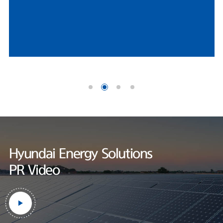
HD현대에너지솔루션 연구소는 세계적인 인증기관인 UL에서
나이스신용평가 선임연구원은 "미국 시장 내 FEOC(해외우려기관) 관련 규
지정한 태양광 공인시험소로, 엄격한 제품 테스트를 통하여
제에 따라, 중국산 공급망에 대한 제약이 강화되면서 비중국계 공급망을 확
세계 최고 수준의 품질을 보장하고 있습니다.
보한 기업으로서 수혜 여력이 존재한다"며 "미국 태양광 매출은 세액공제
적용을 위한 프로젝트 조기 추진 영향으로 2026년에도 증가할 것"으로 내
다봤다.한편, HD현대에너지솔루션은 사업 외연 확장에도 적극적이다. 지난
달 정기주주총회를 통해 사업 목적에 '재생에너지 공급사업'을 명문화했다.
기존 신재생에너지 발전 및 전력중개사업에서 나아가, 태양광 솔루션 사업
범위를 보다 명확히 하기 위해서다.현재 충북 음성공장에서 셀과 모듈을 자
체 생산하고 있다. 작년 기준 셀 공장과 모듈 공장 가동률은 각각 69.7%와
60.1%로 양호한 수준을 기록했
다.https://www.fntimes.com/html/view.php?
ud=2026042115205246070d260cda75_18
Hyundai Energy Solutions
PR Video