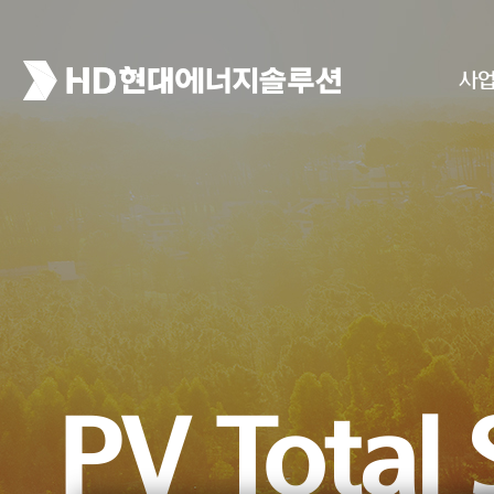
사
High Reli