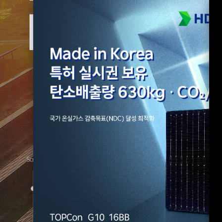
for All E
Scroll