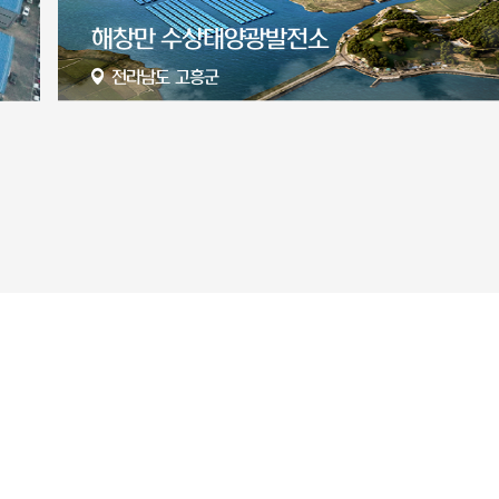
서산 65MW 태양광 발전소
충청남도 서산시