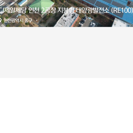
해창만 수상태양광발전소
전라남도 고흥군