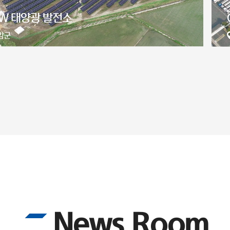
 인천 2공장 지붕형 태양광발전소 (RE100)
중구
News Room