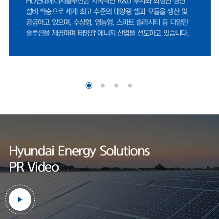
HD현대에너지솔루션 연구소는 세계적인 인증기관인 UL에서
나이스신용평가 선임연구원은 "미국 시장 내 FEOC(해외우려기관) 관
지정한 태양광 공인시험소로, 엄격한 제품 테스트를 통하여
제에 따라, 중국산 공급망에 대한 제약이 강화되면서 비중국계 공급망
세계 최고 수준의 품질을 보장하고 있습니다.
보한 기업으로서 수혜 여력이 존재한다"며 "미국 태양광 매출은 세액
적용을 위한 프로젝트 조기 추진 영향으로 2026년에도 증가할 것"으로
다봤다.한편, HD현대에너지솔루션은 사업 외연 확장에도 적극적이다.
달 정기주주총회를 통해 사업 목적에 '재생에너지 공급사업'을 명문화했
기존 신재생에너지 발전 및 전력중개사업에서 나아가, 태양광 솔루션 
범위를 보다 명확히 하기 위해서다.현재 충북 음성공장에서 셀과 모듈
체 생산하고 있다. 작년 기준 셀 공장과 모듈 공장 가동률은 각각 69.7
60.1%로 양호한 수준을 기록했
다.https://www.fntimes.com/html/view.php?
ud=2026042115205246070d260cda75_18
Hyundai Energy Solutions
PR Video