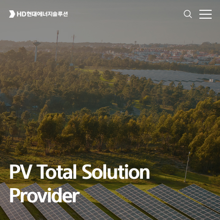
High Reliability
for All Environment