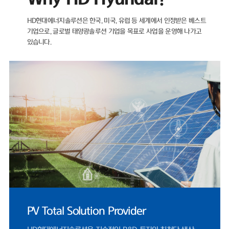
자산이 더 많은 마이너스(-) 순차입금 기조를 유지하고 있다.재무 건전
나타내는 지표인 부채비율 역시 해마다 개선되고 있다. ▲2021년 89.
HD현대에너지솔루션은 한국, 미국, 유럽 등 세계에서 인정받은 베스트
▲2022년 71.11% ▲2023년 35.12% ▲2024년 22.75%를 기
기업으로,
글로벌 태양광솔루션 기업을 목표로 사업을 운영해 나가고
며, 2025년에도 26.96%로 낮은 수준을 유지했다.HD현대에너지솔루
있습니다.
2021년 매출 5932억 원에서 2022년 태양광 사업 호조에 힘입어 전
비 66% 증가한 9848억 원을 기록했다. 같은 기간 영업이익은 95억 
902억 원으로 849% 증가했다.이후 2023년 매출 5461억 원, 2024
4224억 원으로 외형이 다시 축소됐으나, 지난해 반등을 보였다. 202
매출은 4927억 원으로 전년 대비 17% 증가했으며, 영업이익은 412
으로 1077%나 증가했다. 2024년 0.83%까지 하락했던 영업이익률은
난해 8.37%까지 올랐다.HD현대에너지솔루션은 지난달 31일 미국 '
로 솔라 프로젝트 유한책임회사(Hillsboro Solar Project LLC)'와 체
1278억 원 규모 공급 계약은 단일 계약 기준 역대 최대 규모로, 지난해
체 수출 매출 66%에 달한다.미국 시장 정책적 환경도 긍정적이다. 20
7월 제정된 OBBBA(One Big Beautiful Bill Act)에 따라 세액공제
를 받기 위한 프로젝트 착공 수요가 몰리면서, 2024년 453억 원 수
던 미국 매출은 2025년 1619억 원으로 257% 증가했다.국내 시장 여
시 우호적이다. 제12차 전력수급기본계획이 재생에너지 중심으로 설
UL 공인 시험소 지정
고, 태양광 설치 걸림돌이었던 '이격거리 규제' 관련 법 개정안이 2026
월 시행됨에 따라 국내 모듈 수요도 점진적으로 확대될 전망이다.문진