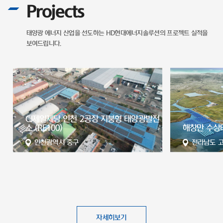
Projects
태양광 에너지 산업을 선도하는
HD현대에너지솔루션의 프로젝트 실적을
보여드립니다.
전
해창만 수상태양광발전소
서산 65MW
전라남도 고흥군
충청남도 
자세히보기