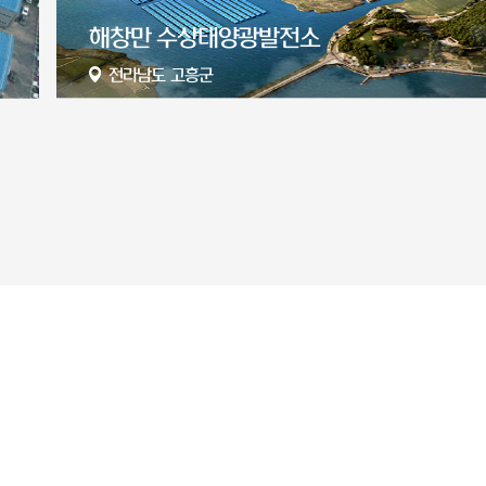
서산 65MW 태양광 발전소
충청남도 서산시