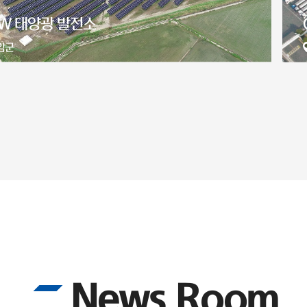
 인천 2공장 지붕형 태양광발전소 (RE100)
중구
News Room