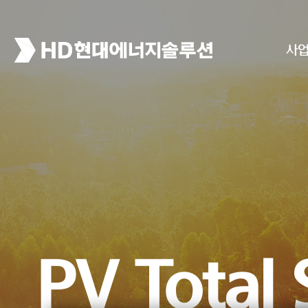
사
High Reli