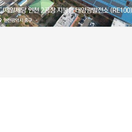
해창만 수상태양광발전소
전라남도 고흥군