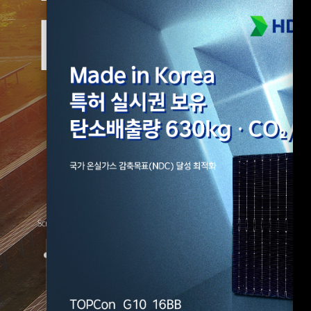
for All E
Scroll