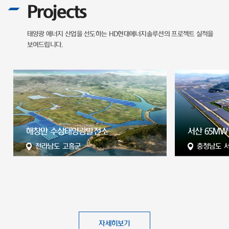
Projects
태양광 에너지 산업을 선도하는
HD현대에너지솔루션의 프로젝트 실적을
보여드립니다.
서산 65MW 태양광 발전소
현대자동차 
충청남도 서산시
울산광역시
자세히보기