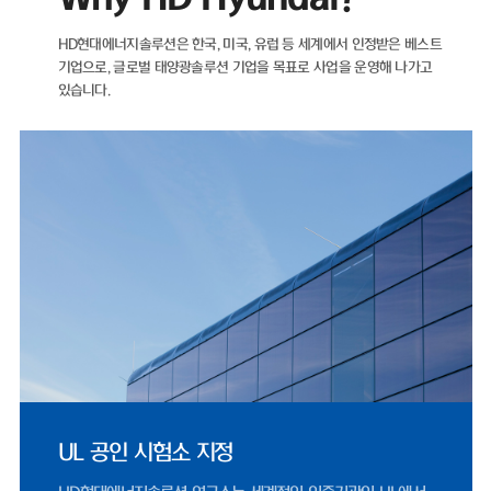
자산이 더 많은 마이너스(-) 순차입금 기조를 유지하고 있다.재무 건전성을
나타내는 지표인 부채비율 역시 해마다 개선되고 있다. ▲2021년 89.05%
HD현대에너지솔루션은 한국, 미국, 유럽 등 세계에서 인정받은 베스트
▲2022년 71.11% ▲2023년 35.12% ▲2024년 22.75%를 기록했으
기업으로,
글로벌 태양광솔루션 기업을 목표로 사업을 운영해 나가고
며, 2025년에도 26.96%로 낮은 수준을 유지했다.HD현대에너지솔루션은
있습니다.
2021년 매출 5932억 원에서 2022년 태양광 사업 호조에 힘입어 전년 대
비 66% 증가한 9848억 원을 기록했다. 같은 기간 영업이익은 95억 원에서
902억 원으로 849% 증가했다.이후 2023년 매출 5461억 원, 2024년
4224억 원으로 외형이 다시 축소됐으나, 지난해 반등을 보였다. 2025년
매출은 4927억 원으로 전년 대비 17% 증가했으며, 영업이익은 412억 원
으로 1077%나 증가했다. 2024년 0.83%까지 하락했던 영업이익률은 지
난해 8.37%까지 올랐다.HD현대에너지솔루션은 지난달 31일 미국 '힐스보
로 솔라 프로젝트 유한책임회사(Hillsboro Solar Project LLC)'와 체결한
1278억 원 규모 공급 계약은 단일 계약 기준 역대 최대 규모로, 지난해 전
체 수출 매출 66%에 달한다.미국 시장 정책적 환경도 긍정적이다. 2025년
7월 제정된 OBBBA(One Big Beautiful Bill Act)에 따라 세액공제 수혜
를 받기 위한 프로젝트 착공 수요가 몰리면서, 2024년 453억 원 수준이었
던 미국 매출은 2025년 1619억 원으로 257% 증가했다.국내 시장 여건 역
시 우호적이다. 제12차 전력수급기본계획이 재생에너지 중심으로 설계되
고, 태양광 설치 걸림돌이었던 '이격거리 규제' 관련 법 개정안이 2026년 9
월 시행됨에 따라 국내 모듈 수요도 점진적으로 확대될 전망이다.문진인후