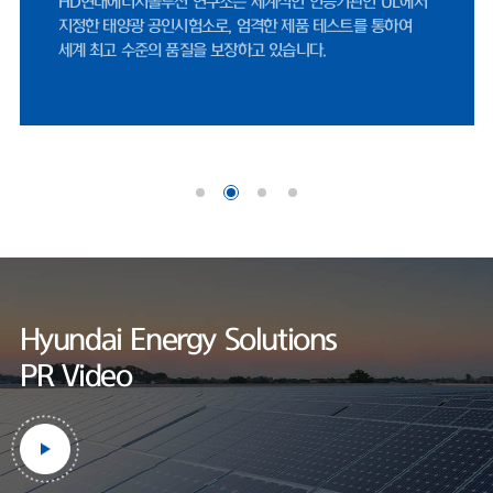
나이스신용평가 선임연구원은 "미국 시장 내 FEOC(해외우려기관) 관련 규
제에 따라, 중국산 공급망에 대한 제약이 강화되면서 비중국계 공급망을 확
보한 기업으로서 수혜 여력이 존재한다"며 "미국 태양광 매출은 세액공제
적용을 위한 프로젝트 조기 추진 영향으로 2026년에도 증가할 것"으로 내
다봤다.한편, HD현대에너지솔루션은 사업 외연 확장에도 적극적이다. 지난
달 정기주주총회를 통해 사업 목적에 '재생에너지 공급사업'을 명문화했다.
기존 신재생에너지 발전 및 전력중개사업에서 나아가, 태양광 솔루션 사업
범위를 보다 명확히 하기 위해서다.현재 충북 음성공장에서 셀과 모듈을 자
체 생산하고 있다. 작년 기준 셀 공장과 모듈 공장 가동률은 각각 69.7%와
60.1%로 양호한 수준을 기록했
다.https://www.fntimes.com/html/view.php?
ud=2026042115205246070d260cda75_18
Hyundai Energy Solutions
PR Video