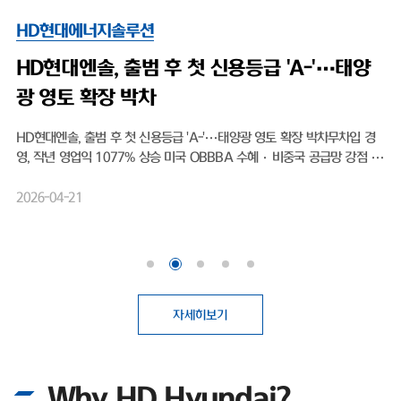
HD현대에너지솔루션
HD현대엔솔, 출범 후 첫 신용등급 'A-'…태양
광 영토 확장 박차
HD현대엔솔, 출범 후 첫 신용등급 'A-'…태양광 영토 확장 박차무차입 경
영, 작년 영업익 1077% 상승 미국 OBBBA 수혜·비중국 공급망 강점 태
양광 모듈 전문 기업 HD현대에너지솔루션(대표이사 박종환)이 출범 이후
처음으로 기업신용 'A' 등급을 획득하며 글로벌 시장 공략을 위한 보폭을 넓
2026-04-21
히고 있다. 최근 태양광 업계에 찾아온 호황을 기회 삼아, 보다 원활한 영업
활동을 뒷받침하기 위한 것으로 보여진다.HD현대에너지솔루션은 최근 나
이스신용평가로부터 기업 장기신용등급 'A-(안정적)'를 부여받았다. 2016
년 HD한국조선해양 그린에너지사업부문 현물출자로 설립된 이후, 회사가
신용평가사에 기업신용등급 산정을 의뢰해 평가를 받은 것은 이번이 처음이
다.첫 등급 부여임에도 불구하고 곧바로 상위권 등급인 'A-'를 획득했다. 기
자세히보기
업신용등급 'A'는 전반적인 채무상환 능력이 높고, 장래 급격한 환경 변화에
도 대응 가능한 우수한 상태를 의미한다. 이번 우량 등급 획득 배경에는 HD
현대에너지솔루션이 고수해온 무차입 경영이 자리 잡고 있다. 실제로 회사
Why HD Hyundai?
는 설립 이후 회사채 발행 없이 사업을 영위해 왔으며, 총차입금보다 현금성