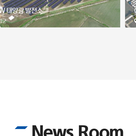
 인천 2공장 지붕형 태양광발전소 (RE100)
중구
News Room