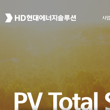
사
High Reli