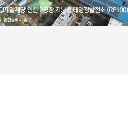
해창만 수상태양광발전소
전라남도 고흥군