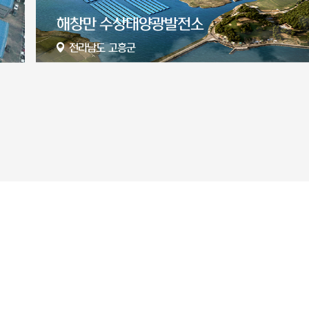
서산 65MW 태양광 발전소
충청남도 서산시