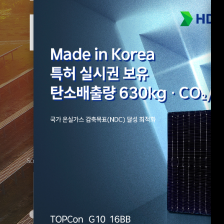
for All E
Scroll