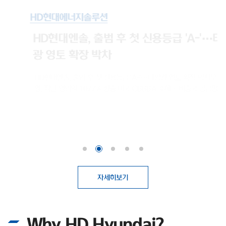
HD현대에너지솔루션
HD현대엔솔, 출범 후 첫 신용등급 'A-'…태양
광 영토 확장 박차
HD현대엔솔, 출범 후 첫 신용등급 'A-'…태양광 영토 확장 박차무차입 경
영, 작년 영업익 1077% 상승 미국 OBBBA 수혜·비중국 공급망 강점 태
양광 모듈 전문 기업 HD현대에너지솔루션(대표이사 박종환)이 출범 이후
처음으로 기업신용 'A' 등급을 획득하며 글로벌 시장 공략을 위한 보폭을 넓
2026-04-21
히고 있다. 최근 태양광 업계에 찾아온 호황을 기회 삼아, 보다 원활한 영업
활동을 뒷받침하기 위한 것으로 보여진다.HD현대에너지솔루션은 최근 나
이스신용평가로부터 기업 장기신용등급 'A-(안정적)'를 부여받았다. 2016
년 HD한국조선해양 그린에너지사업부문 현물출자로 설립된 이후, 회사가
신용평가사에 기업신용등급 산정을 의뢰해 평가를 받은 것은 이번이 처음이
다.첫 등급 부여임에도 불구하고 곧바로 상위권 등급인 'A-'를 획득했다. 기
자세히보기
업신용등급 'A'는 전반적인 채무상환 능력이 높고, 장래 급격한 환경 변화에
도 대응 가능한 우수한 상태를 의미한다. 이번 우량 등급 획득 배경에는 HD
현대에너지솔루션이 고수해온 무차입 경영이 자리 잡고 있다. 실제로 회사
Why HD Hyundai?
는 설립 이후 회사채 발행 없이 사업을 영위해 왔으며, 총차입금보다 현금성