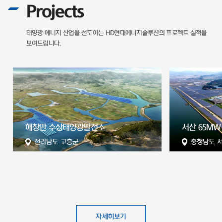
Projects
태양광 에너지 산업을 선도하는
HD현대에너지솔루션의 프로젝트 실적을
보여드립니다.
전
해창만 수상태양광발전소
서산 65MW
전라남도 고흥군
충청남도 
자세히보기