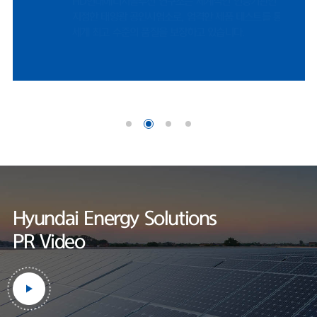
HD현대에너지솔루션 연구소는 세계적인 인증기관인 UL에서
나이스신용평가 선임연구원은 "미국 시장 내 FEOC(해외우려기관) 관련 규
지정한 태양광 공인시험소로, 엄격한 제품 테스트를 통하여
제에 따라, 중국산 공급망에 대한 제약이 강화되면서 비중국계 공급망을 확
세계 최고 수준의 품질을 보장하고 있습니다.
보한 기업으로서 수혜 여력이 존재한다"며 "미국 태양광 매출은 세액공제
적용을 위한 프로젝트 조기 추진 영향으로 2026년에도 증가할 것"으로 내
다봤다.한편, HD현대에너지솔루션은 사업 외연 확장에도 적극적이다. 지난
달 정기주주총회를 통해 사업 목적에 '재생에너지 공급사업'을 명문화했다.
기존 신재생에너지 발전 및 전력중개사업에서 나아가, 태양광 솔루션 사업
범위를 보다 명확히 하기 위해서다.현재 충북 음성공장에서 셀과 모듈을 자
체 생산하고 있다. 작년 기준 셀 공장과 모듈 공장 가동률은 각각 69.7%와
60.1%로 양호한 수준을 기록했
다.https://www.fntimes.com/html/view.php?
ud=2026042115205246070d260cda75_18
Hyundai Energy Solutions
PR Video