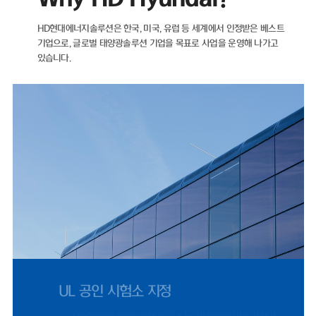
자산이 더 많은 마이너스(-) 순차입금 기조를 유지하고 있다.재무 건전성을
나타내는 지표인 부채비율 역시 해마다 개선되고 있다. ▲2021년 89.05%
HD현대에너지솔루션은 한국, 미국, 유럽 등 세계에서 인정받은 베스트
▲2022년 71.11% ▲2023년 35.12% ▲2024년 22.75%를 기록했으
기업으로,
글로벌 태양광솔루션 기업을 목표로 사업을 운영해 나가고
며, 2025년에도 26.96%로 낮은 수준을 유지했다.HD현대에너지솔루션은
있습니다.
2021년 매출 5932억 원에서 2022년 태양광 사업 호조에 힘입어 전년 대
비 66% 증가한 9848억 원을 기록했다. 같은 기간 영업이익은 95억 원에서
902억 원으로 849% 증가했다.이후 2023년 매출 5461억 원, 2024년
4224억 원으로 외형이 다시 축소됐으나, 지난해 반등을 보였다. 2025년
매출은 4927억 원으로 전년 대비 17% 증가했으며, 영업이익은 412억 원
으로 1077%나 증가했다. 2024년 0.83%까지 하락했던 영업이익률은 지
난해 8.37%까지 올랐다.HD현대에너지솔루션은 지난달 31일 미국 '힐스보
로 솔라 프로젝트 유한책임회사(Hillsboro Solar Project LLC)'와 체결한
1278억 원 규모 공급 계약은 단일 계약 기준 역대 최대 규모로, 지난해 전
체 수출 매출 66%에 달한다.미국 시장 정책적 환경도 긍정적이다. 2025년
7월 제정된 OBBBA(One Big Beautiful Bill Act)에 따라 세액공제 수혜
를 받기 위한 프로젝트 착공 수요가 몰리면서, 2024년 453억 원 수준이었
던 미국 매출은 2025년 1619억 원으로 257% 증가했다.국내 시장 여건 역
시 우호적이다. 제12차 전력수급기본계획이 재생에너지 중심으로 설계되
UL 공인 시험소 지정
고, 태양광 설치 걸림돌이었던 '이격거리 규제' 관련 법 개정안이 2026년 9
월 시행됨에 따라 국내 모듈 수요도 점진적으로 확대될 전망이다.문진인후