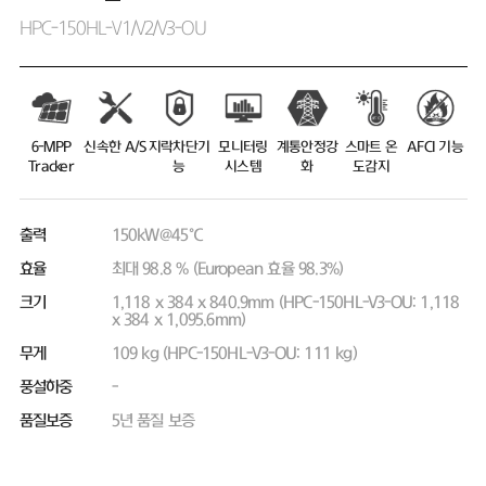
HPC-150HL-V1/V2/V3-OU
6-MPP
신속한 A/S
지락차단기
모니터링
계통안정강
스마트 온
AFCI 기능
Tracker
능
시스템
화
도감지
출력
150kW@45℃
효율
최대 98.8 % (European 효율 98.3%)
크기
1,118 x 384 x 840.9mm (HPC-150HL-V3-OU: 1,118
x 384 x 1,095.6mm)
무게
109 kg (HPC-150HL-V3-OU: 111 kg)
풍설하중
-
품질보증
5년 품질 보증