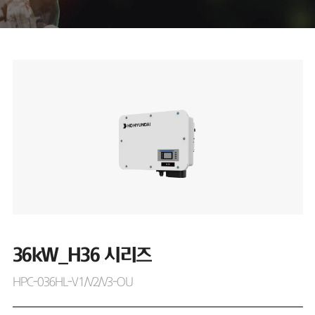
36kW_H36 시리즈
HPC-036HL-V1/V2/V3-OU