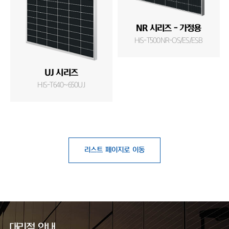
RG-ET 시리즈 (
NR 시리즈 - 가정용
Modul
HiS-T500NR-OS/ES/ESB
HiS-C290
J 시리즈
T640~650UJ
리스트 페이지로 이동
대리점 안내