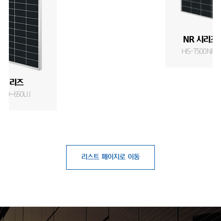
NR 시리즈 
HiS-T500NR-O
J 시리즈
T640~650UJ
리스트 페이지로 이동