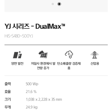
YJ 시리즈 - DualMax™
HiS-S480~500YJ
양면 발전
저일사 환경에서 발
탄소배출량 검증제
산업용
전량 증가
품
출력
500 Wp
효율
21.6 %
크기
1,038 x 2,228 x 35 mm
무게
24.9 kg