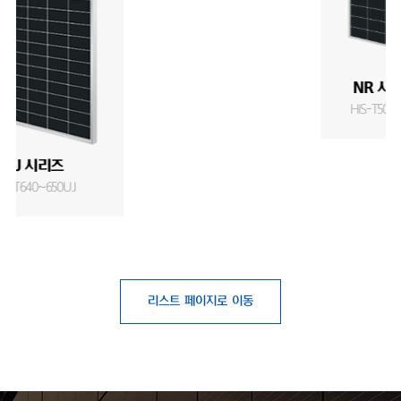
NR 시리즈 
HiS-T500NR-O
J 시리즈
T640~650UJ
리스트 페이지로 이동