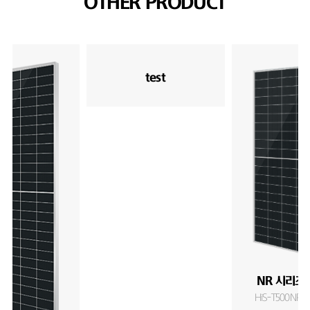
OTHER PRODUCT
test
NR 시리즈 
HiS-T500NR-O