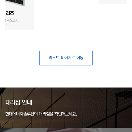
J 시리즈
T640~650UJ
리스트 페이지로 이동
대리점 안내
현대에너지솔루션의 대리점을 확인해보세요.