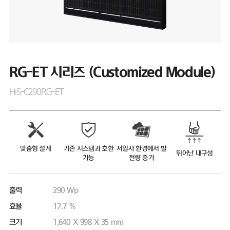
RG-ET 시리즈 (Customized Module)
HiS-C290RG-ET
맞춤형 설계
기존 시스템과 호환
저일사 환경에서 발
뛰어난 내구성
가능
전량 증가
출력
290 Wp
효율
17.7 %
크기
1,640 X 998 X 35 mm