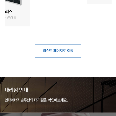
J 시리즈
T640~650UJ
리스트 페이지로 이동
대리점 안내
현대에너지솔루션의 대리점을 확인해보세요.