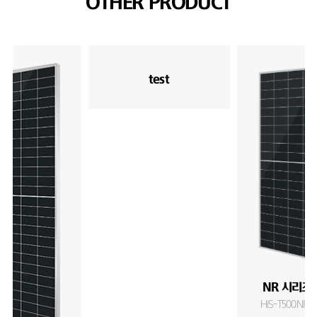
OTHER PRODUCT
test
NR 시리즈 
HiS-T500NR-O