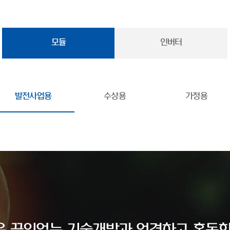
모듈
인버터
발전사업용
수상용
가정용