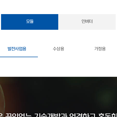
모듈
인버터
발전사업용
수상용
가정용