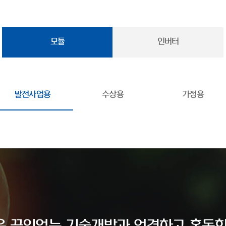
모듈
인버터
발전사업용
수상용
가정용