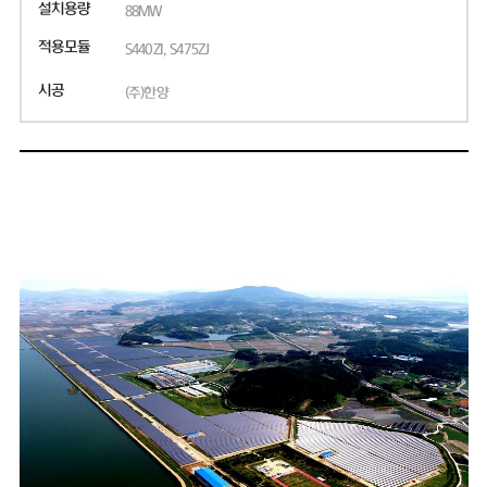
설치용량
88MW
적용모듈
S440ZI, S475ZJ
시공
(주)한양