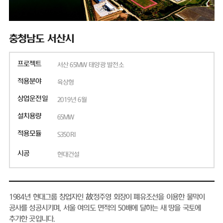
충청남도 서산시
프로젝트
서산 65MW 태양광 발전소
적용분야
육상형
상업운전일
2019년 6월
설치용량
65MW
적용모듈
S350RI
시공
현대건설
1984년 현대그룹 창업자인 故정주영 회장이 폐유조선을 이용한 물막이
공사를 성공시키며, 서울 여의도 면적의 50배에 달하는 새 땅을 국토에
추가한 곳입니다.