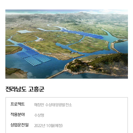
전라남도 고흥군
프로젝트
해창만 수상태양광발전소
적용분야
수상형
상업운전일
2022년 10월(예정)