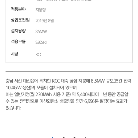
적용분야
지붕형
상업운전일
2019년 8월
설치용량
8.5MW
적용모듈
S365RI
시공
KCC
충남 서산 대산읍에 위치한 KCC 대죽 공장 지붕에 8.5MW 규모(연간 전력
10.4GW 생산)의 모듈이 설치되어 있으며,
이는 일반가정(월 230kWh 사용 기준) 약 5,400세대에 1년 동안 공급할
수 있는 전력량으로 이산화탄소 배출량을 연간 6,996톤 절감하는 효과가
있습니다.