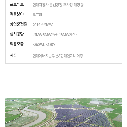
프로젝트
현대자동차 울산공장 주차장 태양광
적용분야
루프탑
상업운전일
2019년(9MW)
설치용량
24MW(9MW완공, 15MW예정)
적용모듈
S360WI, S430YI
시공
현대에너지솔루션&현대엔지니어링