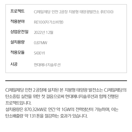
프로젝트
CJ제일제당 인천 2공장 지붕형 태양광발전소 (RE100)
적용분야
RE100(자가소비형)
상업운전일
2022년 12월
설치용량
0.87MW
적용모듈
S430YI
시공
현대에너지솔루션
CJ제일제당 인천 2공장에 설치된 본 지붕형 태양광 발전소는 CJ제일제당의
탄소중립 실천을 위한 첫 걸음으로써 현대에너지솔루션과 함께 진행된
프로젝트입니다.
설치용량은 870.32kW로 연간 약 1GW의 전력생산이 가능하며, 이는
탄소배출량 약 131톤을 절감하는 효과가 있습니다.