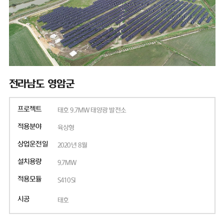
전라남도 영암군
프로젝트
태호 9.7MW 태양광 발전소
적용분야
육상형
상업운전일
2020년 8월
설치용량
9.7MW
적용모듈
S410SI
시공
태호