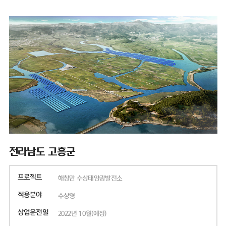
전라남도 고흥군
프로젝트
해창만 수상태양광발전소
적용분야
수상형
상업운전일
2022년 10월(예정)