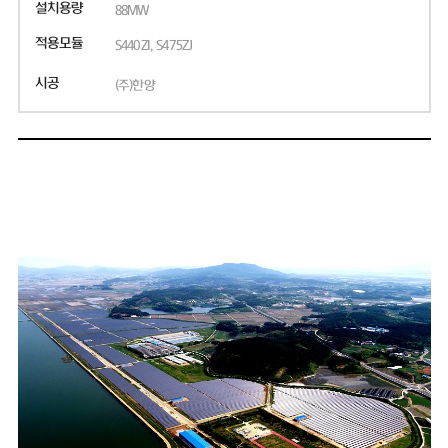
설치용량
88MW
적용모듈
S440ZI, S475ZJ
시공
(주)한양