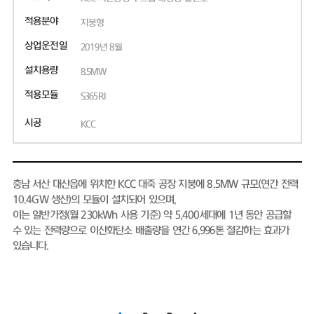
적용분야
지붕형
상업운전일
2019년 8월
설치용량
8.5MW
적용모듈
S365RI
시공
KCC
충남 서산 대산읍에 위치한 KCC 대죽 공장 지붕에 8.5MW 규모(연간 전력
10.4GW 생산)의 모듈이 설치되어 있으며,
이는 일반가정(월 230kWh 사용 기준) 약 5,400세대에 1년 동안 공급할
수 있는 전력량으로 이산화탄소 배출량을 연간 6,996톤 절감하는 효과가
있습니다.