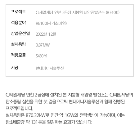
프로젝트
CJ제일제당 인천 2공장 지붕형 태양광발전소 (RE100)
적용분야
RE100(자가소비형)
상업운전일
2022년 12월
설치용량
0.87MW
적용모듈
S430YI
시공
현대에너지솔루션
CJ제일제당 인천 2공장에 설치된 본 지붕형 태양광 발전소는 CJ제일제당의
탄소중립 실천을 위한 첫 걸음으로써 현대에너지솔루션과 함께 진행된
프로젝트입니다.
설치용량은 870.32kW로 연간 약 1GW의 전력생산이 가능하며, 이는
탄소배출량 약 131톤을 절감하는 효과가 있습니다.