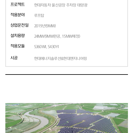
프로젝트
현대자동차 울산공장 주차장 태양광
적용분야
루프탑
상업운전일
2019년(9MW)
설치용량
24MW(9MW완공, 15MW예정)
적용모듈
S360WI, S430YI
시공
현대에너지솔루션&현대엔지니어링