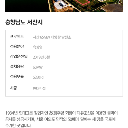
충청남도 서산시
프로젝트
서산 65MW 태양광 발전소
적용분야
육상형
상업운전일
2019년 6월
설치용량
65MW
적용모듈
S350RI
시공
현대건설
1984년 현대그룹 창업자인 故정주영 회장이 폐유조선을 이용한 물막이
공사를 성공시키며, 서울 여의도 면적의 50배에 달하는 새 땅을 국토에
추가한 곳입니다.