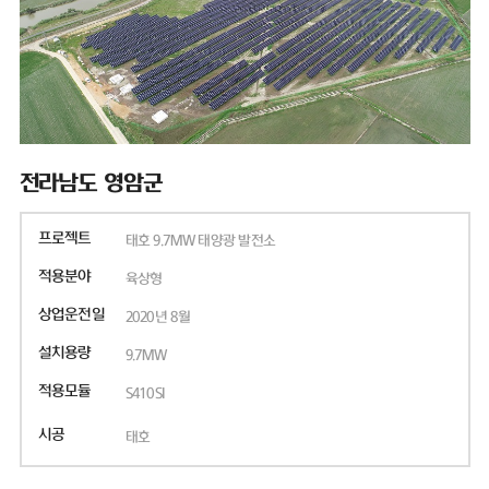
전라남도 영암군
프로젝트
태호 9.7MW 태양광 발전소
적용분야
육상형
상업운전일
2020년 8월
설치용량
9.7MW
적용모듈
S410SI
시공
태호