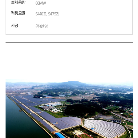
설치용량
88MW
적용모듈
S440ZI, S475ZJ
시공
(주)한양