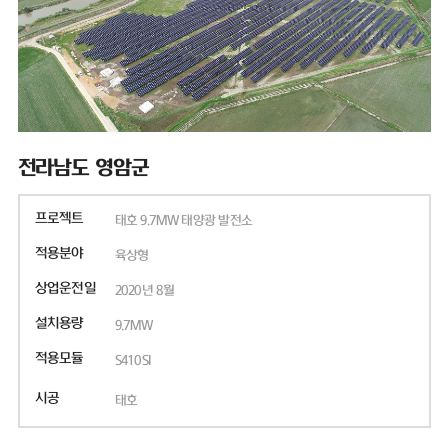
전라남도 영암군
프로젝트
태호 9.7MW 태양광 발전소
적용분야
육상형
상업운전일
2020년 8월
설치용량
9.7MW
적용모듈
S410SI
시공
태호