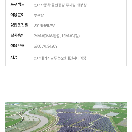
프로젝트
현대자동차 울산공장 주차장 태양광
적용분야
루프탑
상업운전일
2019년(9MW)
설치용량
24MW(9MW완공, 15MW예정)
적용모듈
S360WI, S430YI
시공
현대에너지솔루션&현대엔지니어링