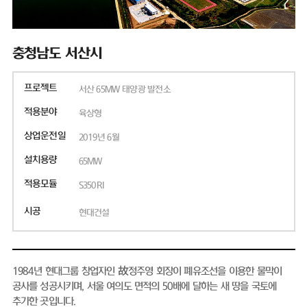
충청남도 서산시
프로젝트
서산 65MW 태양광 발전소
적용분야
육상형
상업운전일
2019년 6월
설치용량
65MW
적용모듈
S350RI
시공
현대건설
1984년 현대그룹 창업자인 故정주영 회장이 폐유조선을 이용한 물막이
공사를 성공시키며, 서울 여의도 면적의 50배에 달하는 새 땅을 국토에
추가한 곳입니다.