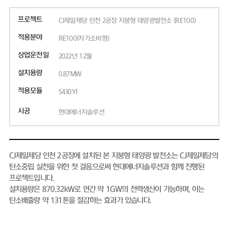
프로젝트
CJ제일제당 인천 2공장 지붕형 태양광발전소 (RE100)
적용분야
RE100(자가소비형)
상업운전일
2022년 12월
설치용량
0.87MW
적용모듈
S430YI
시공
현대에너지솔루션
CJ제일제당 인천 2공장에 설치된 본 지붕형 태양광 발전소는 CJ제일제당의
탄소중립 실천을 위한 첫 걸음으로써 현대에너지솔루션과 함께 진행된
프로젝트입니다.
설치용량은 870.32kW로 연간 약 1GW의 전력생산이 가능하며, 이는
탄소배출량 약 131톤을 절감하는 효과가 있습니다.