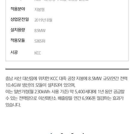
적용분야
지붕형
상업운전일
2019년 8월
설치용량
8.5MW
적용모듈
S365RI
시공
KCC
충남 서산 대산읍에 위치한 KCC 대죽 공장 지붕에 8.5MW 규모(연간 전력
10.4GW 생산)의 모듈이 설치되어 있으며,
이는 일반가정(월 230kWh 사용 기준) 약 5,400세대에 1년 동안 공급할
수 있는 전력량으로 이산화탄소 배출량을 연간 6,996톤 절감하는 효과가
있습니다.