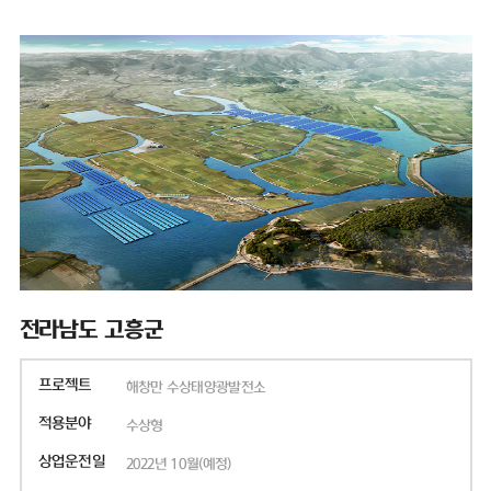
전라남도 고흥군
프로젝트
해창만 수상태양광발전소
적용분야
수상형
상업운전일
2022년 10월(예정)