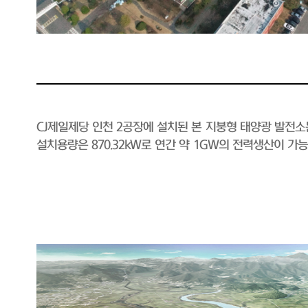
CJ제일제당 인천 2공장에 설치된 본 지붕형 태양광 발전
설치용량은 870.32kW로 연간 약 1GW의 전력생산이 가