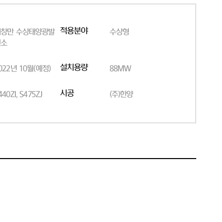
적용분야
해창만 수상태양광발
수상형
전소
설치용량
022년 10월(예정)
88MW
시공
440ZI, S475ZJ
(주)한양