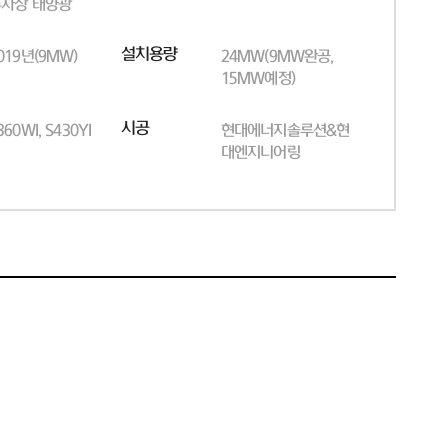
차장 태양광
설치용량
019년(9MW)
24MW(9MW완공,
15MW예정)
시공
360WI, S430YI
현대에너지솔루션&현
대엔지니어링