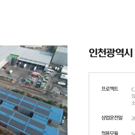
인천광역시
프로젝트
C
장
소
상업운전일
2
적용모듈
S