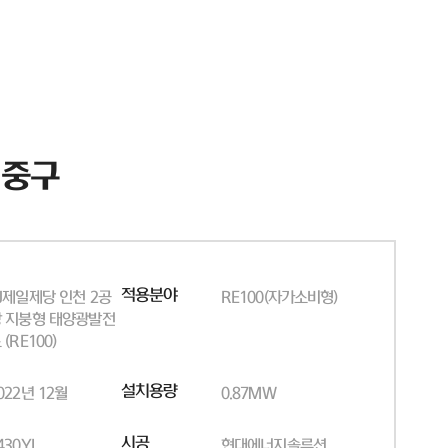
 중구
적용분야
J제일제당 인천 2공
RE100(자가소비형)
 지붕형 태양광발전
 (RE100)
설치용량
022년 12월
0.87MW
시공
430YI
현대에너지솔루션