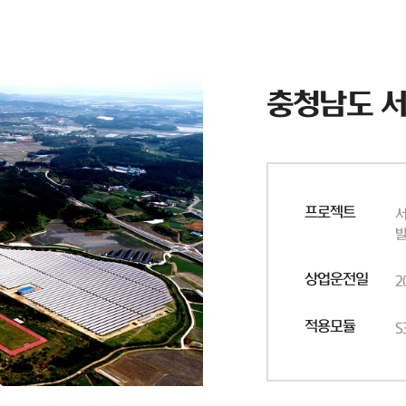
충청남도 
프로젝트
서
상업운전일
2
적용모듈
S