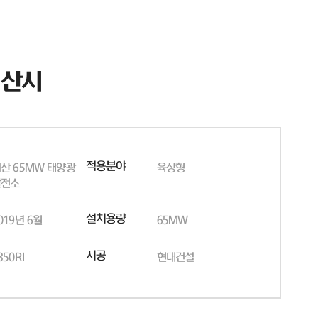
서산시
적용분야
산 65MW 태양광
육상형
발전소
설치용량
019년 6월
65MW
시공
350RI
현대건설