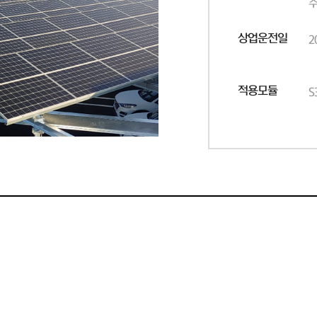
주
상업운전일
2
적용모듈
S