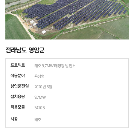
전라남도 영암군
프로젝트
태호 9.7MW 태양광 발전소
적용분야
육상형
상업운전일
2020년 8월
설치용량
9.7MW
적용모듈
S410SI
시공
태호