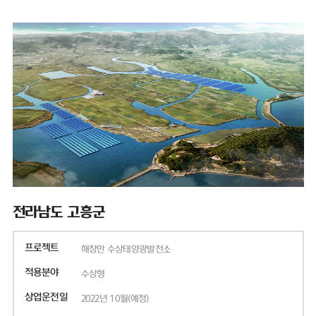
전라남도 고흥군
프로젝트
해창만 수상태양광발전소
적용분야
수상형
상업운전일
2022년 10월(예정)