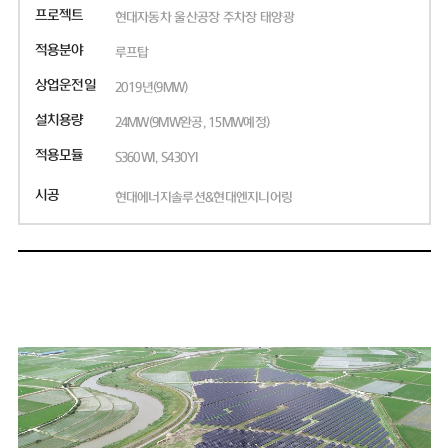
프로젝트
현대자동차 울산공장 주차장 태양광
적용분야
루프탑
상업운전일
2019년(9MW)
설치용량
24MW(9MW완공, 15MW예정)
적용모듈
S360WI, S430YI
시공
현대에너지솔루션&현대엔지니어링