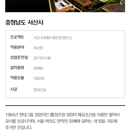
충청남도 서산시
프로젝트
서산 65MW 태양광 발전소
적용분야
육상형
상업운전일
2019년 6월
설치용량
65MW
적용모듈
S350RI
시공
현대건설
1984년 현대그룹 창업자인 故정주영 회장이 폐유조선을 이용한 물막이
공사를 성공시키며, 서울 여의도 면적의 50배에 달하는 새 땅을 국토에
추가한 곳입니다.