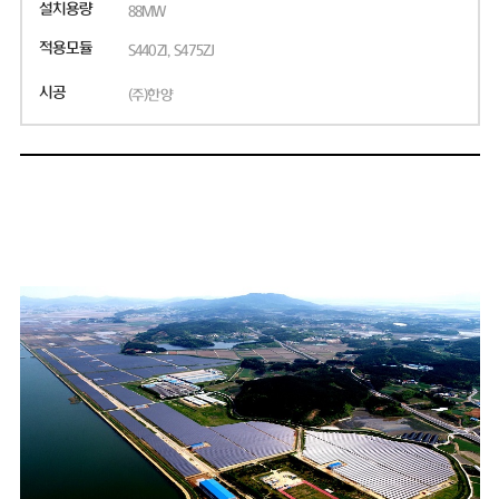
설치용량
88MW
적용모듈
S440ZI, S475ZJ
시공
(주)한양