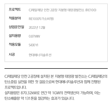
프로젝트
CJ제일제당 인천 2공장 지붕형 태양광발전소 (RE100)
적용분야
RE100(자가소비형)
상업운전일
2022년 12월
설치용량
0.87MW
적용모듈
S430YI
시공
현대에너지솔루션
CJ제일제당 인천 2공장에 설치된 본 지붕형 태양광 발전소는 CJ제일제당의
탄소중립 실천을 위한 첫 걸음으로써 현대에너지솔루션과 함께 진행된
프로젝트입니다.
설치용량은 870.32kW로 연간 약 1GW의 전력생산이 가능하며, 이는
탄소배출량 약 131톤을 절감하는 효과가 있습니다.