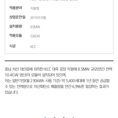
적용분야
지붕형
상업운전일
2019년 8월
설치용량
8.5MW
적용모듈
S365RI
시공
KCC
충남 서산 대산읍에 위치한 KCC 대죽 공장 지붕에 8.5MW 규모(연간 전력
10.4GW 생산)의 모듈이 설치되어 있으며,
이는 일반가정(월 230kWh 사용 기준) 약 5,400세대에 1년 동안 공급할
수 있는 전력량으로 이산화탄소 배출량을 연간 6,996톤 절감하는 효과가
있습니다.