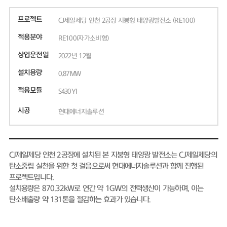
프로젝트
CJ제일제당 인천 2공장 지붕형 태양광발전소 (RE100)
적용분야
RE100(자가소비형)
상업운전일
2022년 12월
설치용량
0.87MW
적용모듈
S430YI
시공
현대에너지솔루션
CJ제일제당 인천 2공장에 설치된 본 지붕형 태양광 발전소는 CJ제일제당의
탄소중립 실천을 위한 첫 걸음으로써 현대에너지솔루션과 함께 진행된
프로젝트입니다.
설치용량은 870.32kW로 연간 약 1GW의 전력생산이 가능하며, 이는
탄소배출량 약 131톤을 절감하는 효과가 있습니다.