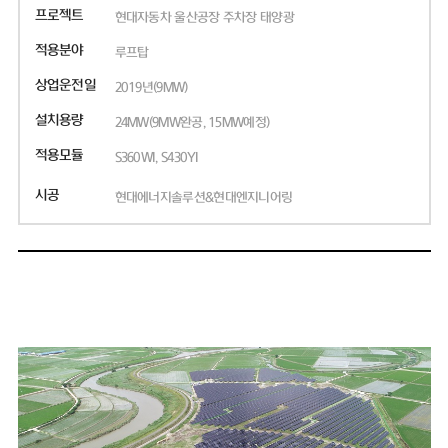
프로젝트
현대자동차 울산공장 주차장 태양광
적용분야
루프탑
상업운전일
2019년(9MW)
설치용량
24MW(9MW완공, 15MW예정)
적용모듈
S360WI, S430YI
시공
현대에너지솔루션&현대엔지니어링