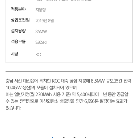
적용분야
지붕형
상업운전일
2019년 8월
설치용량
8.5MW
적용모듈
S365RI
시공
KCC
충남 서산 대산읍에 위치한 KCC 대죽 공장 지붕에 8.5MW 규모(연간 전력
10.4GW 생산)의 모듈이 설치되어 있으며,
이는 일반가정(월 230kWh 사용 기준) 약 5,400세대에 1년 동안 공급할
수 있는 전력량으로 이산화탄소 배출량을 연간 6,996톤 절감하는 효과가
있습니다.