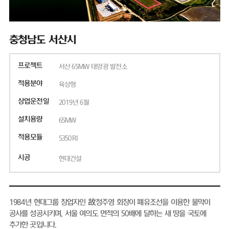
충청남도 서산시
프로젝트
서산 65MW 태양광 발전소
적용분야
육상형
상업운전일
2019년 6월
설치용량
65MW
적용모듈
S350RI
시공
현대건설
1984년 현대그룹 창업자인 故정주영 회장이 폐유조선을 이용한 물막이
공사를 성공시키며, 서울 여의도 면적의 50배에 달하는 새 땅을 국토에
추가한 곳입니다.