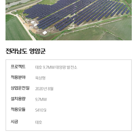
전라남도 영암군
프로젝트
태호 9.7MW 태양광 발전소
적용분야
육상형
상업운전일
2020년 8월
설치용량
9.7MW
적용모듈
S410SI
시공
태호