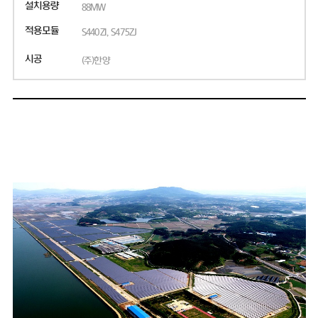
설치용량
88MW
적용모듈
S440ZI, S475ZJ
시공
(주)한양