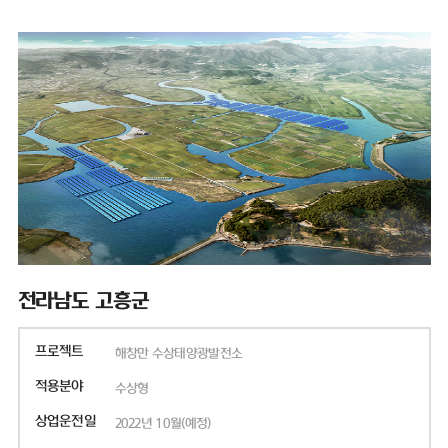
전라남도 고흥군
프로젝트
해창만 수상태양광발전소
적용분야
수상형
상업운전일
2022년 10월(예정)