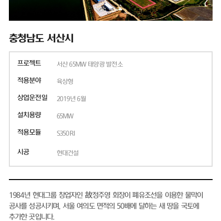
충청남도 서산시
프로젝트
서산 65MW 태양광 발전소
적용분야
육상형
상업운전일
2019년 6월
설치용량
65MW
적용모듈
S350RI
시공
현대건설
1984년 현대그룹 창업자인 故정주영 회장이 폐유조선을 이용한 물막이
공사를 성공시키며, 서울 여의도 면적의 50배에 달하는 새 땅을 국토에
추가한 곳입니다.