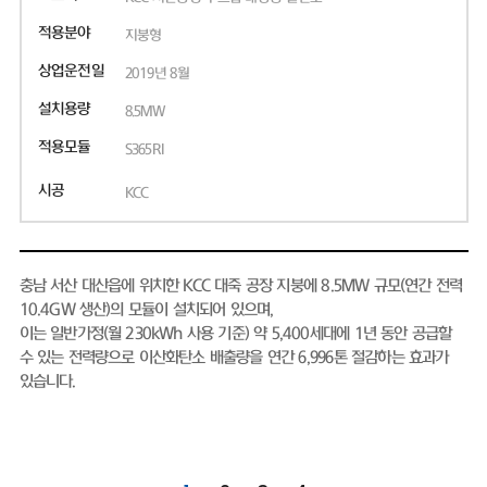
적용분야
지붕형
상업운전일
2019년 8월
설치용량
8.5MW
적용모듈
S365RI
시공
KCC
충남 서산 대산읍에 위치한 KCC 대죽 공장 지붕에 8.5MW 규모(연간 전력
10.4GW 생산)의 모듈이 설치되어 있으며,
이는 일반가정(월 230kWh 사용 기준) 약 5,400세대에 1년 동안 공급할
수 있는 전력량으로 이산화탄소 배출량을 연간 6,996톤 절감하는 효과가
있습니다.