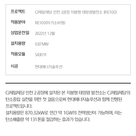
프로젝트
CJ제일제당 인천 2공장 지붕형 태양광발전소 (RE100)
적용분야
RE100(자가소비형)
상업운전일
2022년 12월
설치용량
0.87MW
적용모듈
S430YI
시공
현대에너지솔루션
CJ제일제당 인천 2공장에 설치된 본 지붕형 태양광 발전소는 CJ제일제당의
탄소중립 실천을 위한 첫 걸음으로써 현대에너지솔루션과 함께 진행된
프로젝트입니다.
설치용량은 870.32kW로 연간 약 1GW의 전력생산이 가능하며, 이는
탄소배출량 약 131톤을 절감하는 효과가 있습니다.