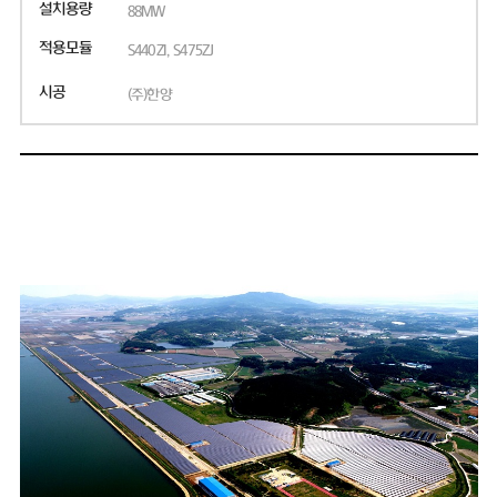
설치용량
88MW
적용모듈
S440ZI, S475ZJ
시공
(주)한양