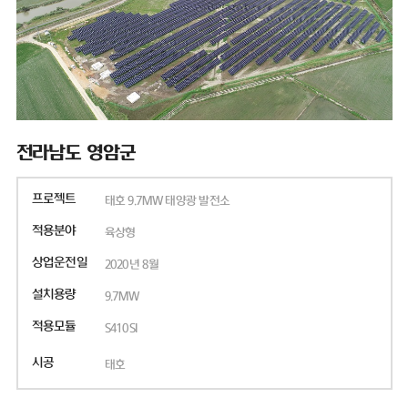
전라남도 영암군
프로젝트
태호 9.7MW 태양광 발전소
적용분야
육상형
상업운전일
2020년 8월
설치용량
9.7MW
적용모듈
S410SI
시공
태호