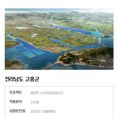
전라남도 고흥군
프로젝트
해창만 수상태양광발전소
적용분야
수상형
상업운전일
2022년 10월(예정)