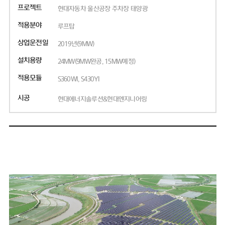
프로젝트
현대자동차 울산공장 주차장 태양광
적용분야
루프탑
상업운전일
2019년(9MW)
설치용량
24MW(9MW완공, 15MW예정)
적용모듈
S360WI, S430YI
시공
현대에너지솔루션&현대엔지니어링