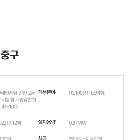
 중구
적용분야
J제일제당 인천 2공
RE100(자가소비형)
 지붕형 태양광발전
 (RE100)
설치용량
022년 12월
0.87MW
시공
430YI
현대에너지솔루션