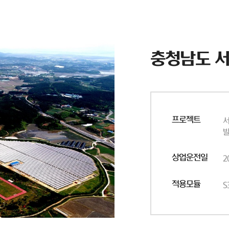
충청남도 
프로젝트
서
상업운전일
2
적용모듈
S