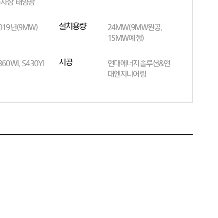
차장 태양광
설치용량
019년(9MW)
24MW(9MW완공,
15MW예정)
시공
360WI, S430YI
현대에너지솔루션&현
대엔지니어링