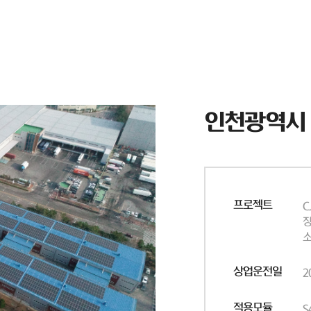
인천광역시
프로젝트
C
장
소
상업운전일
2
적용모듈
S