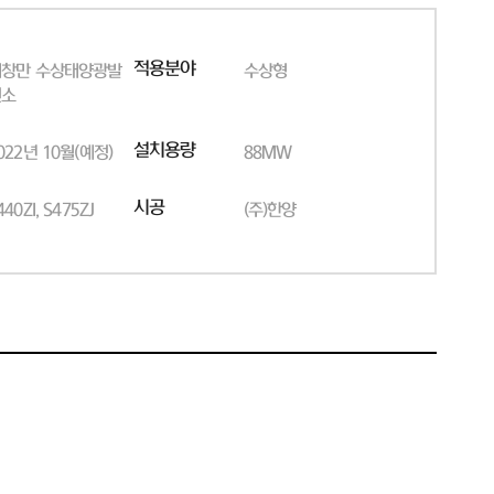
적용분야
해창만 수상태양광발
수상형
전소
설치용량
022년 10월(예정)
88MW
시공
440ZI, S475ZJ
(주)한양