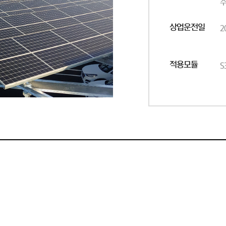
주
상업운전일
2
적용모듈
S