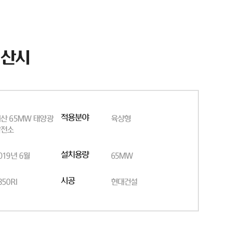
서산시
적용분야
산 65MW 태양광
육상형
발전소
설치용량
019년 6월
65MW
시공
350RI
현대건설