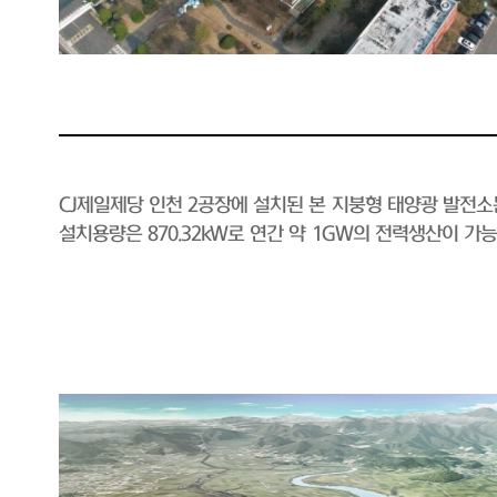
CJ제일제당 인천 2공장에 설치된 본 지붕형 태양광 발전
설치용량은 870.32kW로 연간 약 1GW의 전력생산이 가