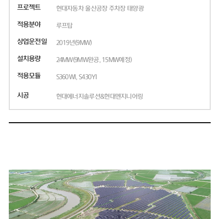
프로젝트
현대자동차 울산공장 주차장 태양광
적용분야
루프탑
상업운전일
2019년(9MW)
설치용량
24MW(9MW완공, 15MW예정)
적용모듈
S360WI, S430YI
시공
현대에너지솔루션&현대엔지니어링