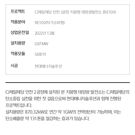
프로젝트
CJ제일제당 인천 2공장 지붕형 태양광발전소 (RE100)
적용분야
RE100(자가소비형)
상업운전일
2022년 12월
설치용량
0.87MW
적용모듈
S430YI
시공
현대에너지솔루션
CJ제일제당 인천 2공장에 설치된 본 지붕형 태양광 발전소는 CJ제일제당의
탄소중립 실천을 위한 첫 걸음으로써 현대에너지솔루션과 함께 진행된
프로젝트입니다.
설치용량은 870.32kW로 연간 약 1GW의 전력생산이 가능하며, 이는
탄소배출량 약 131톤을 절감하는 효과가 있습니다.