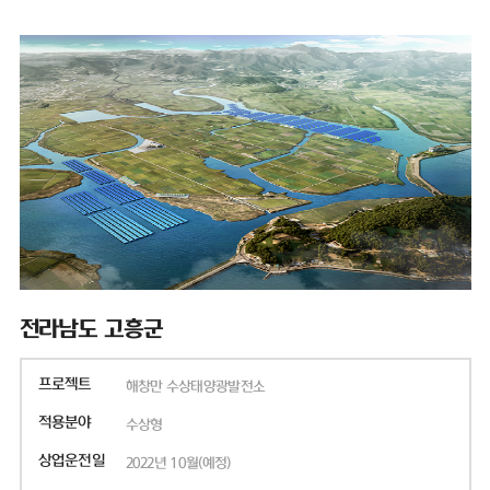
전라남도 고흥군
프로젝트
해창만 수상태양광발전소
적용분야
수상형
상업운전일
2022년 10월(예정)