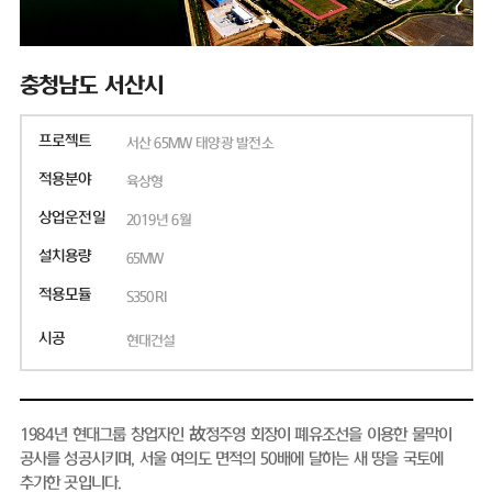
충청남도 서산시
프로젝트
서산 65MW 태양광 발전소
적용분야
육상형
상업운전일
2019년 6월
설치용량
65MW
적용모듈
S350RI
시공
현대건설
1984년 현대그룹 창업자인 故정주영 회장이 폐유조선을 이용한 물막이
공사를 성공시키며, 서울 여의도 면적의 50배에 달하는 새 땅을 국토에
추가한 곳입니다.