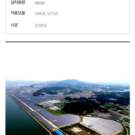
설치용량
88MW
적용모듈
S440ZI, S475ZJ
시공
(주)한양