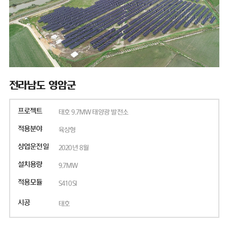
전라남도 영암군
프로젝트
태호 9.7MW 태양광 발전소
적용분야
육상형
상업운전일
2020년 8월
설치용량
9.7MW
적용모듈
S410SI
시공
태호