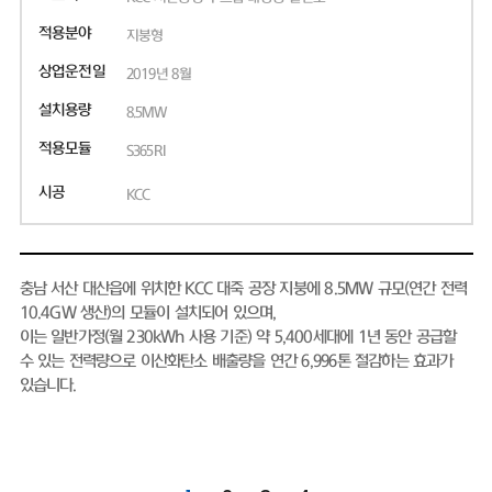
적용분야
지붕형
상업운전일
2019년 8월
설치용량
8.5MW
적용모듈
S365RI
시공
KCC
충남 서산 대산읍에 위치한 KCC 대죽 공장 지붕에 8.5MW 규모(연간 전력
10.4GW 생산)의 모듈이 설치되어 있으며,
이는 일반가정(월 230kWh 사용 기준) 약 5,400세대에 1년 동안 공급할
수 있는 전력량으로 이산화탄소 배출량을 연간 6,996톤 절감하는 효과가
있습니다.