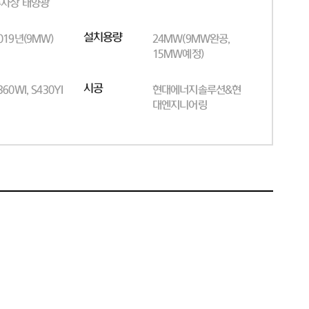
차장 태양광
설치용량
019년(9MW)
24MW(9MW완공,
15MW예정)
시공
360WI, S430YI
현대에너지솔루션&현
대엔지니어링