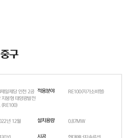
 중구
적용분야
J제일제당 인천 2공
RE100(자가소비형)
 지붕형 태양광발전
 (RE100)
설치용량
022년 12월
0.87MW
시공
430YI
현대에너지솔루션