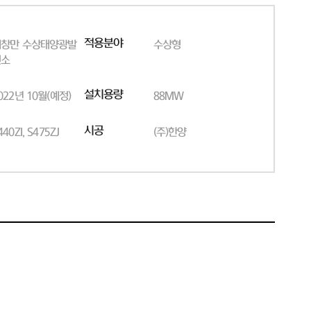
적용분야
해창만 수상태양광발
수상형
전소
설치용량
022년 10월(예정)
88MW
시공
440ZI, S475ZJ
(주)한양