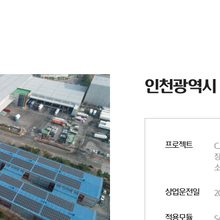
인천광역시
프로젝트
C
장
소
상업운전일
2
적용모듈
S