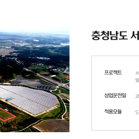
충청남도 
프로젝트
서
상업운전일
2
적용모듈
S