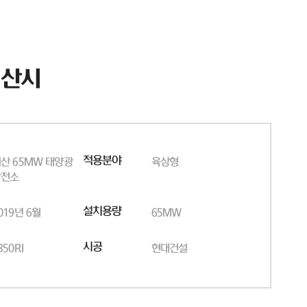
서산시
적용분야
산 65MW 태양광
육상형
발전소
설치용량
019년 6월
65MW
시공
350RI
현대건설