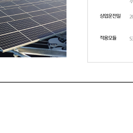
주
상업운전일
2
적용모듈
S