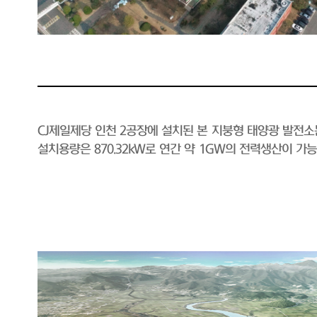
CJ제일제당 인천 2공장에 설치된 본 지붕형 태양광 발전
설치용량은 870.32kW로 연간 약 1GW의 전력생산이 가