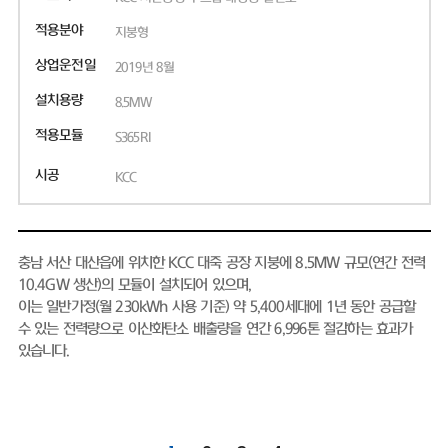
적용분야
지붕형
상업운전일
2019년 8월
설치용량
8.5MW
적용모듈
S365RI
시공
KCC
충남 서산 대산읍에 위치한 KCC 대죽 공장 지붕에 8.5MW 규모(연간 전력
10.4GW 생산)의 모듈이 설치되어 있으며,
이는 일반가정(월 230kWh 사용 기준) 약 5,400세대에 1년 동안 공급할
수 있는 전력량으로 이산화탄소 배출량을 연간 6,996톤 절감하는 효과가
있습니다.