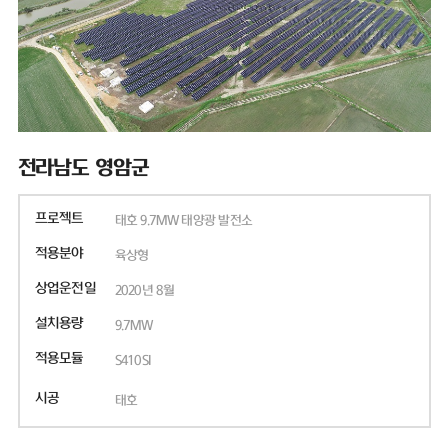
전라남도 영암군
프로젝트
태호 9.7MW 태양광 발전소
적용분야
육상형
상업운전일
2020년 8월
설치용량
9.7MW
적용모듈
S410SI
시공
태호