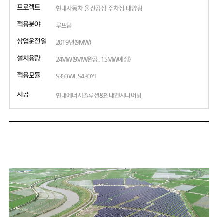
프로젝트
현대자동차 울산공장 주차장 태양광
적용분야
루프탑
상업운전일
2019년(9MW)
설치용량
24MW(9MW완공, 15MW예정)
적용모듈
S360WI, S430YI
시공
현대에너지솔루션&현대엔지니어링