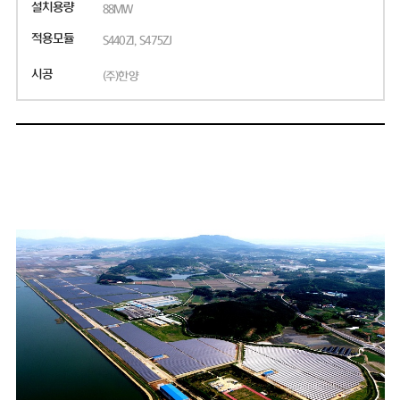
설치용량
88MW
적용모듈
S440ZI, S475ZJ
시공
(주)한양