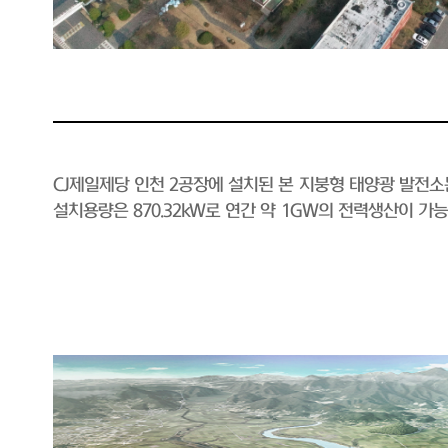
CJ제일제당 인천 2공장에 설치된 본 지붕형 태양광 발전
설치용량은 870.32kW로 연간 약 1GW의 전력생산이 가