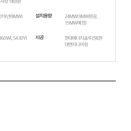
차장 태양광
설치용량
019년(9MW)
24MW(9MW완공,
15MW예정)
시공
360WI, S430YI
현대에너지솔루션&현
대엔지니어링