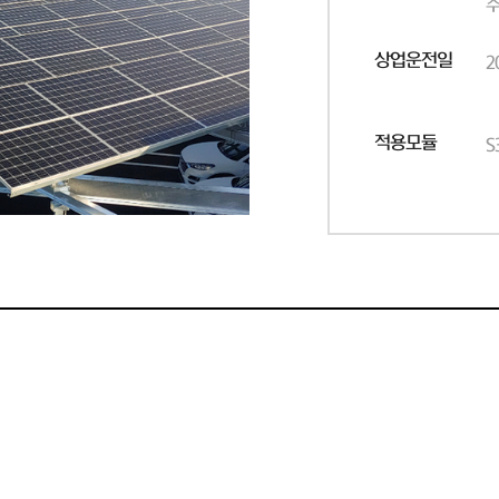
주
상업운전일
2
적용모듈
S