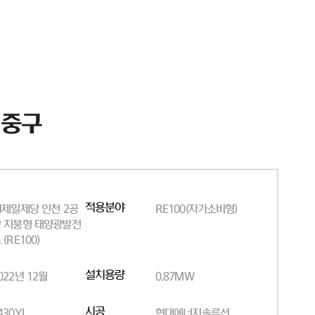
 중구
적용분야
J제일제당 인천 2공
RE100(자가소비형)
 지붕형 태양광발전
 (RE100)
설치용량
022년 12월
0.87MW
시공
430YI
현대에너지솔루션