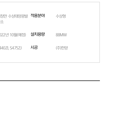
적용분야
해창만 수상태양광발
수상형
전소
설치용량
022년 10월(예정)
88MW
시공
440ZI, S475ZJ
(주)한양