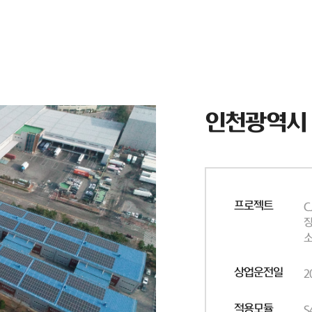
인천광역시
프로젝트
C
장
소
상업운전일
2
적용모듈
S