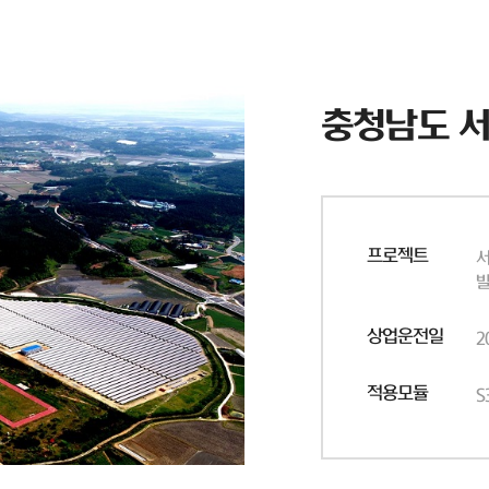
충청남도 
프로젝트
서
상업운전일
2
적용모듈
S