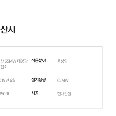
서산시
적용분야
산 65MW 태양광
육상형
발전소
설치용량
019년 6월
65MW
시공
350RI
현대건설