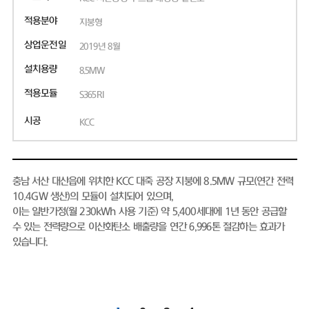
적용분야
지붕형
상업운전일
2019년 8월
설치용량
8.5MW
적용모듈
S365RI
시공
KCC
충남 서산 대산읍에 위치한 KCC 대죽 공장 지붕에 8.5MW 규모(연간 전력
10.4GW 생산)의 모듈이 설치되어 있으며,
이는 일반가정(월 230kWh 사용 기준) 약 5,400세대에 1년 동안 공급할
수 있는 전력량으로 이산화탄소 배출량을 연간 6,996톤 절감하는 효과가
있습니다.