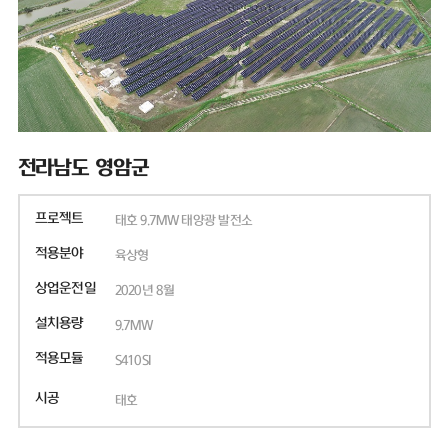
전라남도 영암군
프로젝트
태호 9.7MW 태양광 발전소
적용분야
육상형
상업운전일
2020년 8월
설치용량
9.7MW
적용모듈
S410SI
시공
태호