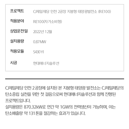
프로젝트
CJ제일제당 인천 2공장 지붕형 태양광발전소 (RE100)
적용분야
RE100(자가소비형)
상업운전일
2022년 12월
설치용량
0.87MW
적용모듈
S430YI
시공
현대에너지솔루션
CJ제일제당 인천 2공장에 설치된 본 지붕형 태양광 발전소는 CJ제일제당의
탄소중립 실천을 위한 첫 걸음으로써 현대에너지솔루션과 함께 진행된
프로젝트입니다.
설치용량은 870.32kW로 연간 약 1GW의 전력생산이 가능하며, 이는
탄소배출량 약 131톤을 절감하는 효과가 있습니다.