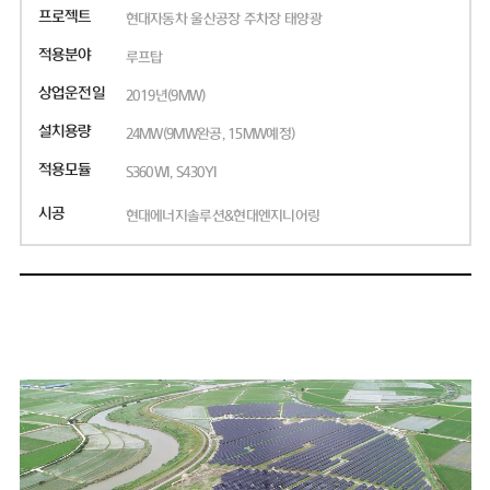
프로젝트
현대자동차 울산공장 주차장 태양광
적용분야
루프탑
상업운전일
2019년(9MW)
설치용량
24MW(9MW완공, 15MW예정)
적용모듈
S360WI, S430YI
시공
현대에너지솔루션&현대엔지니어링