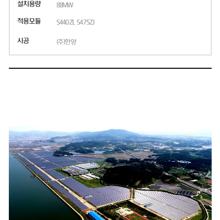
설치용량
88MW
적용모듈
S440ZI, S475ZJ
시공
(주)한양