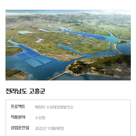
전라남도 고흥군
프로젝트
해창만 수상태양광발전소
적용분야
수상형
상업운전일
2022년 10월(예정)