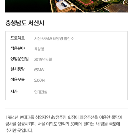
충청남도 서산시
프로젝트
서산 65MW 태양광 발전소
적용분야
육상형
상업운전일
2019년 6월
설치용량
65MW
적용모듈
S350RI
시공
현대건설
1984년 현대그룹 창업자인 故정주영 회장이 폐유조선을 이용한 물막이
공사를 성공시키며, 서울 여의도 면적의 50배에 달하는 새 땅을 국토에
추가한 곳입니다.