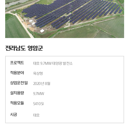
전라남도 영암군
프로젝트
태호 9.7MW 태양광 발전소
적용분야
육상형
상업운전일
2020년 8월
설치용량
9.7MW
적용모듈
S410SI
시공
태호