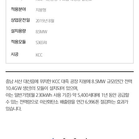
적용분야
지붕형
상업운전일
2019년 8월
설치용량
8.5MW
적용모듈
S365RI
시공
KCC
충남 서산 대산읍에 위치한 KCC 대죽 공장 지붕에 8.5MW 규모(연간 전력
10.4GW 생산)의 모듈이 설치되어 있으며,
이는 일반가정(월 230kWh 사용 기준) 약 5,400세대에 1년 동안 공급할
수 있는 전력량으로 이산화탄소 배출량을 연간 6,996톤 절감하는 효과가
있습니다.