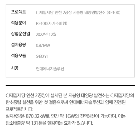
프로젝트
CJ제일제당 인천 2공장 지붕형 태양광발전소 (RE100)
적용분야
RE100(자가소비형)
상업운전일
2022년 12월
설치용량
0.87MW
적용모듈
S430YI
시공
현대에너지솔루션
CJ제일제당 인천 2공장에 설치된 본 지붕형 태양광 발전소는 CJ제일제당의
탄소중립 실천을 위한 첫 걸음으로써 현대에너지솔루션과 함께 진행된
프로젝트입니다.
설치용량은 870.32kW로 연간 약 1GW의 전력생산이 가능하며, 이는
탄소배출량 약 131톤을 절감하는 효과가 있습니다.