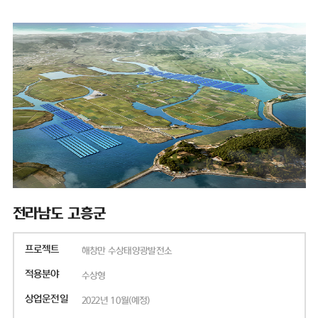
전라남도 고흥군
프로젝트
해창만 수상태양광발전소
적용분야
수상형
상업운전일
2022년 10월(예정)