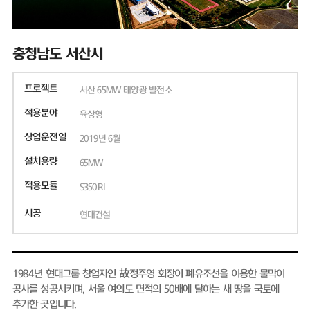
충청남도 서산시
프로젝트
서산 65MW 태양광 발전소
적용분야
육상형
상업운전일
2019년 6월
설치용량
65MW
적용모듈
S350RI
시공
현대건설
1984년 현대그룹 창업자인 故정주영 회장이 폐유조선을 이용한 물막이
공사를 성공시키며, 서울 여의도 면적의 50배에 달하는 새 땅을 국토에
추가한 곳입니다.