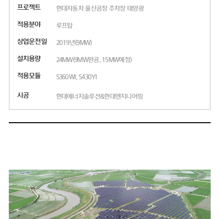
프로젝트
현대자동차 울산공장 주차장 태양광
적용분야
루프탑
상업운전일
2019년(9MW)
설치용량
24MW(9MW완공, 15MW예정)
적용모듈
S360WI, S430YI
시공
현대에너지솔루션&현대엔지니어링