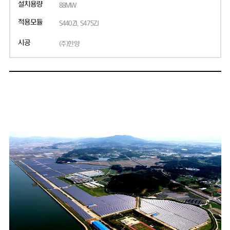
설치용량
88MW
적용모듈
S440ZI, S475ZJ
시공
(주)한양