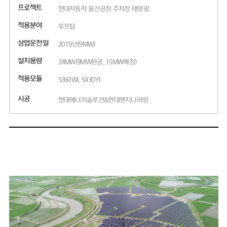
프로젝트
현대자동차 울산공장 주차장 태양광
적용분야
루프탑
상업운전일
2019년(9MW)
설치용량
24MW(9MW완공, 15MW예정)
적용모듈
S360WI, S430YI
시공
현대에너지솔루션&현대엔지니어링