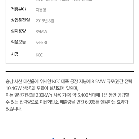
적용분야
지붕형
상업운전일
2019년 8월
설치용량
8.5MW
적용모듈
S365RI
시공
KCC
충남 서산 대산읍에 위치한 KCC 대죽 공장 지붕에 8.5MW 규모(연간 전력
10.4GW 생산)의 모듈이 설치되어 있으며,
이는 일반가정(월 230kWh 사용 기준) 약 5,400세대에 1년 동안 공급할
수 있는 전력량으로 이산화탄소 배출량을 연간 6,996톤 절감하는 효과가
있습니다.