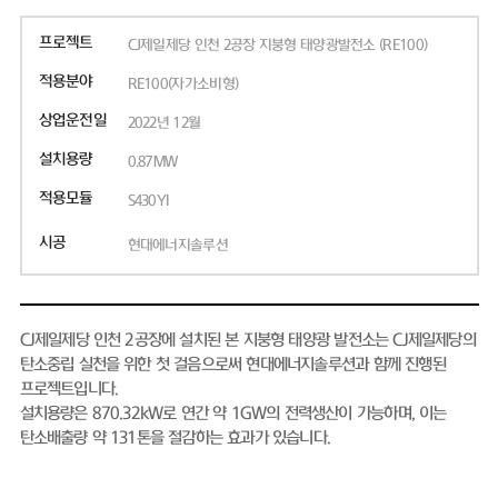
프로젝트
CJ제일제당 인천 2공장 지붕형 태양광발전소 (RE100)
적용분야
RE100(자가소비형)
상업운전일
2022년 12월
설치용량
0.87MW
적용모듈
S430YI
시공
현대에너지솔루션
CJ제일제당 인천 2공장에 설치된 본 지붕형 태양광 발전소는 CJ제일제당의
탄소중립 실천을 위한 첫 걸음으로써 현대에너지솔루션과 함께 진행된
프로젝트입니다.
설치용량은 870.32kW로 연간 약 1GW의 전력생산이 가능하며, 이는
탄소배출량 약 131톤을 절감하는 효과가 있습니다.