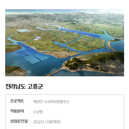
전라남도 고흥군
프로젝트
해창만 수상태양광발전소
적용분야
수상형
상업운전일
2022년 10월(예정)