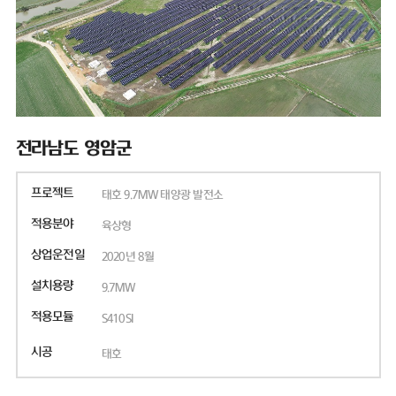
전라남도 영암군
프로젝트
태호 9.7MW 태양광 발전소
적용분야
육상형
상업운전일
2020년 8월
설치용량
9.7MW
적용모듈
S410SI
시공
태호