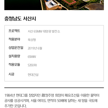
충청남도 서산시
프로젝트
서산 65MW 태양광 발전소
적용분야
육상형
상업운전일
2019년 6월
설치용량
65MW
적용모듈
S350RI
시공
현대건설
1984년 현대그룹 창업자인 故정주영 회장이 폐유조선을 이용한 물막이
공사를 성공시키며, 서울 여의도 면적의 50배에 달하는 새 땅을 국토에
추가한 곳입니다.