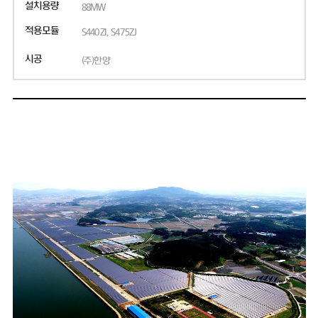
설치용량
88MW
적용모듈
S440ZI, S475ZJ
시공
(주)한양