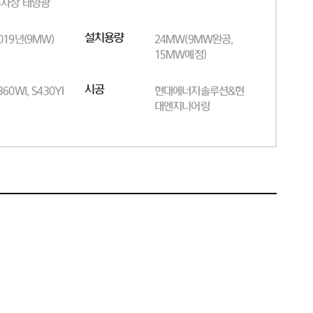
차장 태양광
설치용량
019년(9MW)
24MW(9MW완공,
15MW예정)
시공
360WI, S430YI
현대에너지솔루션&현
대엔지니어링