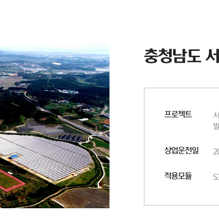
충청남도 
프로젝트
서
상업운전일
2
적용모듈
S