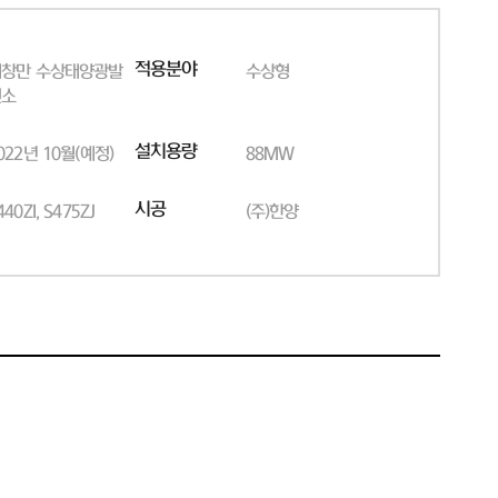
적용분야
해창만 수상태양광발
수상형
전소
설치용량
022년 10월(예정)
88MW
시공
440ZI, S475ZJ
(주)한양