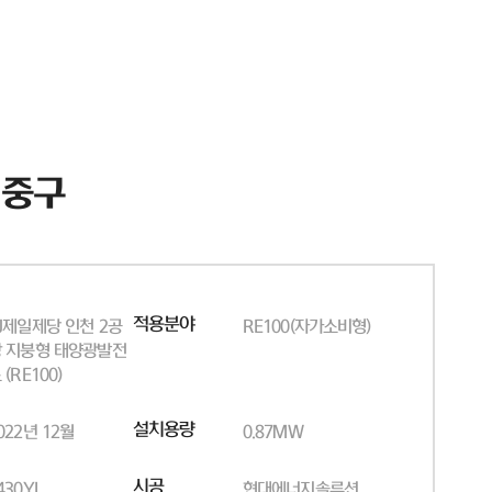
 중구
적용분야
J제일제당 인천 2공
RE100(자가소비형)
 지붕형 태양광발전
 (RE100)
설치용량
022년 12월
0.87MW
시공
430YI
현대에너지솔루션