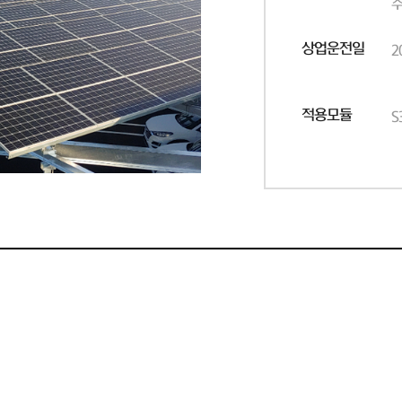
주
상업운전일
2
적용모듈
S