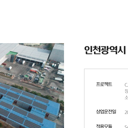
인천광역시
프로젝트
C
장
소
상업운전일
2
적용모듈
S