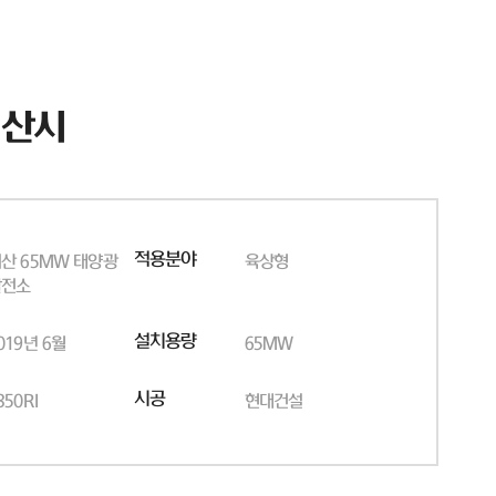
서산시
적용분야
산 65MW 태양광
육상형
발전소
설치용량
019년 6월
65MW
시공
350RI
현대건설