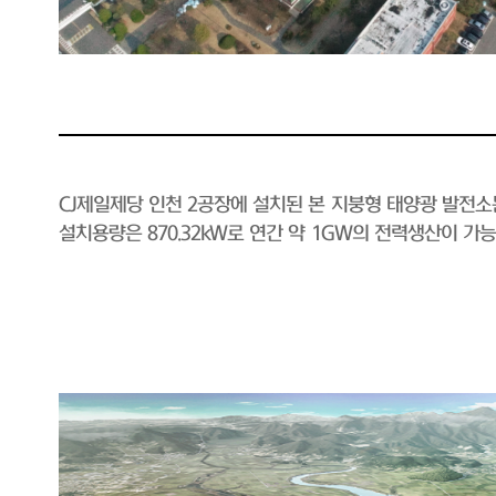
CJ제일제당 인천 2공장에 설치된 본 지붕형 태양광 발전
설치용량은 870.32kW로 연간 약 1GW의 전력생산이 가