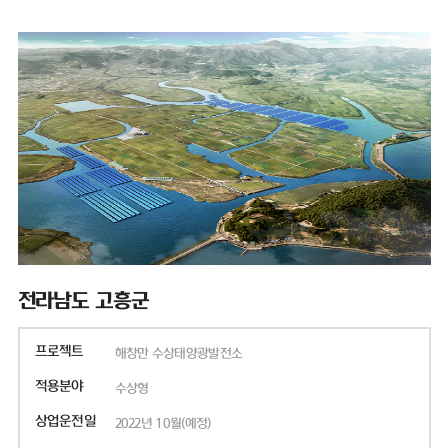
전라남도 고흥군
프로젝트
해창만 수상태양광발전소
적용분야
수상형
상업운전일
2022년 10월(예정)