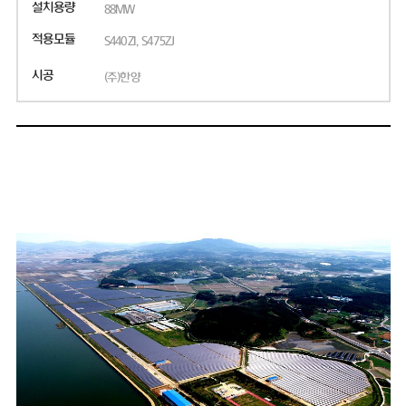
설치용량
88MW
적용모듈
S440ZI, S475ZJ
시공
(주)한양