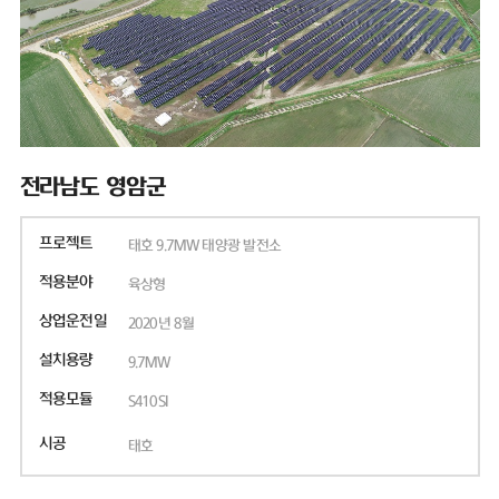
전라남도 영암군
프로젝트
태호 9.7MW 태양광 발전소
적용분야
육상형
상업운전일
2020년 8월
설치용량
9.7MW
적용모듈
S410SI
시공
태호