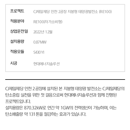
프로젝트
CJ제일제당 인천 2공장 지붕형 태양광발전소 (RE100)
적용분야
RE100(자가소비형)
상업운전일
2022년 12월
설치용량
0.87MW
적용모듈
S430YI
시공
현대에너지솔루션
CJ제일제당 인천 2공장에 설치된 본 지붕형 태양광 발전소는 CJ제일제당의
탄소중립 실천을 위한 첫 걸음으로써 현대에너지솔루션과 함께 진행된
프로젝트입니다.
설치용량은 870.32kW로 연간 약 1GW의 전력생산이 가능하며, 이는
탄소배출량 약 131톤을 절감하는 효과가 있습니다.