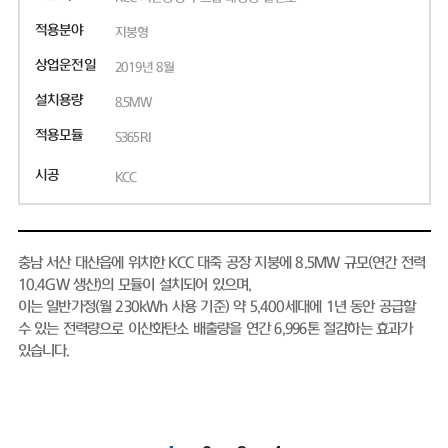
적용분야
지붕형
상업운전일
2019년 8월
설치용량
8.5MW
적용모듈
S365RI
시공
KCC
충남 서산 대산읍에 위치한 KCC 대죽 공장 지붕에 8.5MW 규모(연간 전력
10.4GW 생산)의 모듈이 설치되어 있으며,
이는 일반가정(월 230kWh 사용 기준) 약 5,400세대에 1년 동안 공급할
수 있는 전력량으로 이산화탄소 배출량을 연간 6,996톤 절감하는 효과가
있습니다.