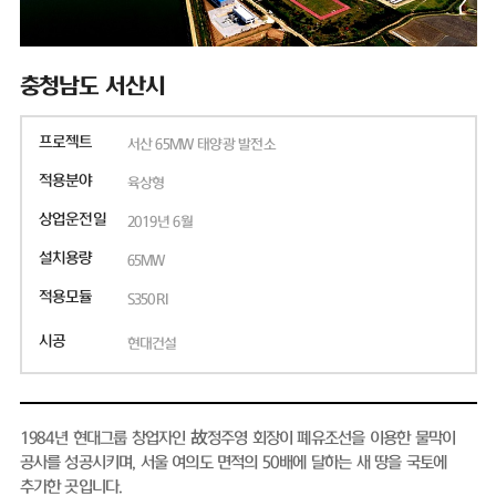
충청남도 서산시
프로젝트
서산 65MW 태양광 발전소
적용분야
육상형
상업운전일
2019년 6월
설치용량
65MW
적용모듈
S350RI
시공
현대건설
1984년 현대그룹 창업자인 故정주영 회장이 폐유조선을 이용한 물막이
공사를 성공시키며, 서울 여의도 면적의 50배에 달하는 새 땅을 국토에
추가한 곳입니다.