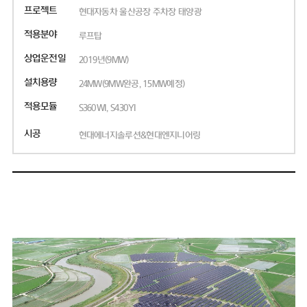
프로젝트
현대자동차 울산공장 주차장 태양광
적용분야
루프탑
상업운전일
2019년(9MW)
설치용량
24MW(9MW완공, 15MW예정)
적용모듈
S360WI, S430YI
시공
현대에너지솔루션&현대엔지니어링