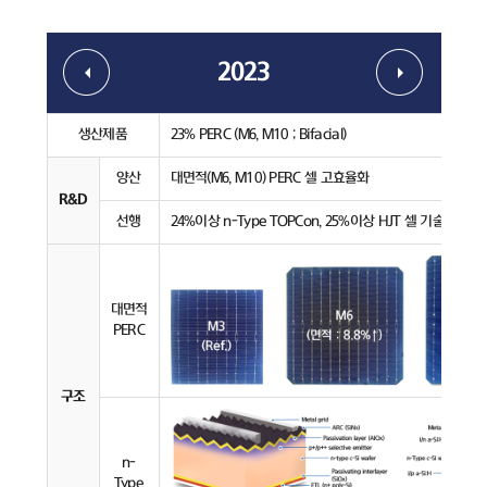
2023
생산제품
23% PERC (M6, M10 ; Bifacial)
양산
대면적(M6, M10) PERC 셀 고효율화
R&D
선행
24%이상 n-Type TOPCon, 25%이상 HJT 셀 기술 개발
대면적
PERC
구조
n-
Type