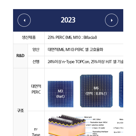
2023
생산제품
23% PERC (M6, M10 ; Bifacial)
양산
대면적(M6, M10) PERC 셀 고효율화
R&D
선행
24%이상 n-Type TOPCon, 25%이상 HJT 셀 기술 개발
대면적
PERC
구조
n-
Type