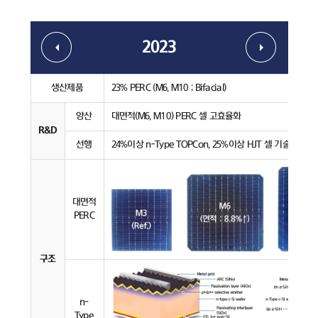
2023
생산제품
23% PERC (M6, M10 ; Bifacial)
양산
대면적(M6, M10) PERC 셀 고효율화
R&D
선행
24%이상 n-Type TOPCon, 25%이상 HJT 셀 기술 개발
대면적
PERC
구조
n-
Type