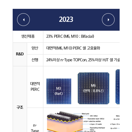
2023
생산제품
23% PERC (M6, M10 ; Bifacial)
양산
대면적(M6, M10) PERC 셀 고효율화
R&D
선행
24%이상 n-Type TOPCon, 25%이상 HJT 셀 기술 개발
대면적
PERC
구조
n-
Type