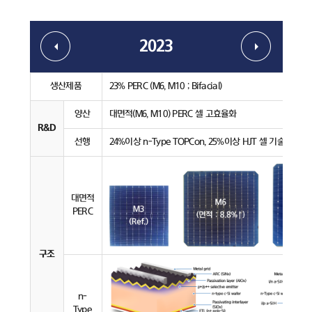
2023
생산제품
23% PERC (M6, M10 ; Bifacial)
양산
대면적(M6, M10) PERC 셀 고효율화
R&D
선행
24%이상 n-Type TOPCon, 25%이상 HJT 셀 기술 개발
대면적
PERC
구조
n-
Type